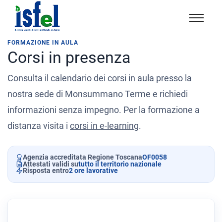
Isfel
Istituto
FORMAZIONE IN AULA
Corsi in presenza
specialistico
formazione
Consulta il calendario dei corsi in aula presso la
e
lavoro
nostra sede di Monsummano Terme e richiedi
informazioni senza impegno. Per la formazione a
distanza visita i
corsi in e-learning
.
Agenzia accreditata Regione Toscana
OF0058
Attestati validi su
tutto il territorio nazionale
Risposta entro
2 ore lavorative