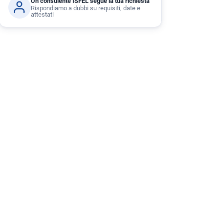
Un consulente ISFEL segue la tua richiesta
Rispondiamo a dubbi su requisiti, date e
attestati