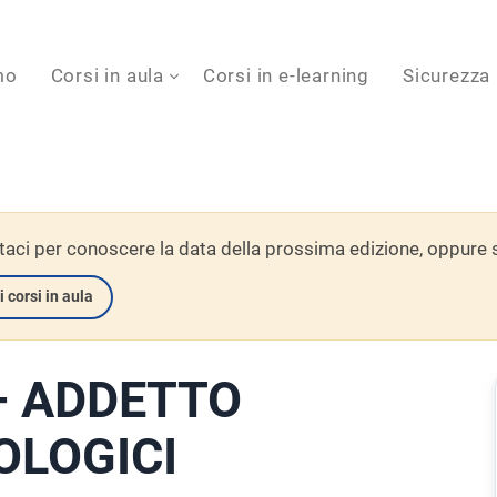
mo
Corsi in aula
Corsi in e-learning
Sicurezza
aci per conoscere la data della prossima edizione, oppure scop
i corsi in aula
 – ADDETTO
OLOGICI