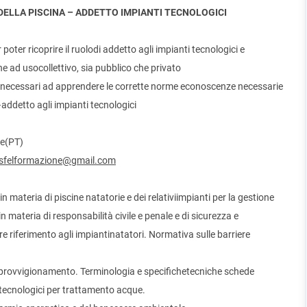
ELLA PISCINA – ADDETTO IMPIANTI TECNOLOGICI
oter ricoprire il ruolodi addetto agli impianti tecnologici e
ine ad usocollettivo, sia pubblico che privato
nti necessari ad apprendere le corrette norme econoscenze necessarie
–addetto agli impianti tecnologici
e(PT)
isfelformazione@gmail.com
in materia di piscine natatorie e dei relativiimpianti per la gestione
 materia di responsabilità civile e penale e di sicurezza e
re riferimento agli impiantinatatori. Normativa sulle barriere
approvvigionamento. Terminologia e specifichetecniche schede
itecnologici per trattamento acque.