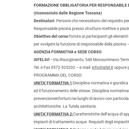
FORMAZIONE OBBLIGATORIA PER RESPONSABILE D
(riconosciuto dalle Regione Toscana)
Destinatari:
Persone che necessitano del requisito per p
Responsabile piscina presso
strutture ricettive o pisc
Obiettivo del corso
:fornire ai partecipanti gli eleme
per svolgere la funzione di responsabile della piscina 
AGENZIA FORMATIVA e SEDE CORSO
ISFELSrl
–Via Risorgimento, 548 Monsummano Term
Tel. e Fax 0572-525202 – e.mail:
info@isfel.it
oppure
PROGRAMMA DEL CORSO:
UNITA’ FORMATIVA 1
:Disciplina normativa e giuridica 
ed il funzionamento delle stesse. Disciplina normativain
prevenzioneinfortuni nei luoghi di lavoro con particola
architettoniche. La Tutela sanitaria.
UNITA’ FORMATIVA 2:
Caratteristiche dell’acqua di 
impianti di trattamento acque. Requisiti degli impiant