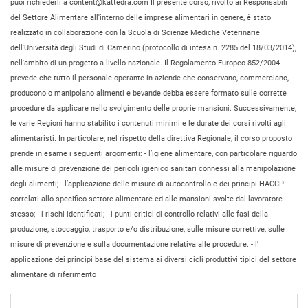
puoi richiederli a content@kattedra.com Il presente corso, rivolto ai Responsabili
del Settore Alimentare all'interno delle imprese alimentari in genere, è stato
realizzato in collaborazione con la Scuola di Scienze Mediche Veterinarie
dell'Università degli Studi di Camerino (protocollo di intesa n. 2285 del 18/03/2014),
nell'ambito di un progetto a livello nazionale. Il Regolamento Europeo 852/2004
prevede che tutto il personale operante in aziende che conservano, commerciano,
producono o manipolano alimenti e bevande debba essere formato sulle corrette
procedure da applicare nello svolgimento delle proprie mansioni. Successivamente,
le varie Regioni hanno stabilito i contenuti minimi e le durate dei corsi rivolti agli
alimentaristi. In particolare, nel rispetto della direttiva Regionale, il corso proposto
prende in esame i seguenti argomenti: - l’igiene alimentare, con particolare riguardo
alle misure di prevenzione dei pericoli igienico sanitari connessi alla manipolazione
degli alimenti; - l’applicazione delle misure di autocontrollo e dei principi HACCP
correlati allo specifico settore alimentare ed alle mansioni svolte dal lavoratore
stesso; - i rischi identificati; - i punti critici di controllo relativi alle fasi della
produzione, stoccaggio, trasporto e/o distribuzione, sulle misure correttive, sulle
misure di prevenzione e sulla documentazione relativa alle procedure. - l'
applicazione dei principi base del sistema ai diversi cicli produttivi tipici del settore
alimentare di riferimento