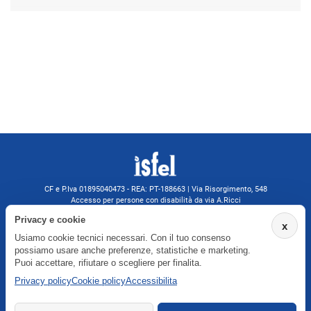
CF e P.Iva 01895040473 - REA: PT-188663 | Via Risorgimento, 548
Accesso per persone con disabilità da via A.Ricci
Monsummano Terme (PT) | 0572 525202
Privacy e cookie
x
isfelformazione@gmail.com
Usiamo cookie tecnici necessari. Con il tuo consenso
isfel@pec.it
possiamo usare anche preferenze, statistiche e marketing.
Informativa privacy
Puoi accettare, rifiutare o scegliere per finalita.
Privacy policy
Cookie policy
Accessibilita