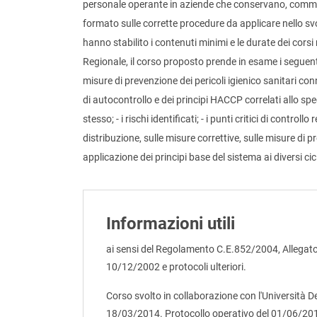
personale operante in aziende che conservano, comm
formato sulle corrette procedure da applicare nello sv
hanno stabilito i contenuti minimi e le durate dei corsi ri
Regionale, il corso proposto prende in esame i seguenti
misure di prevenzione dei pericoli igienico sanitari con
di autocontrollo e dei principi HACCP correlati allo sp
stesso; - i rischi identificati; - i punti critici di control
distribuzione, sulle misure correttive, sulle misure di 
applicazione dei principi base del sistema ai diversi cicl
Informazioni utili
ai sensi del Regolamento C.E.852/2004, Allegato 
10/12/2002 e protocoli ulteriori.
Corso svolto in collaborazione con l'Università D
18/03/2014. Protocollo operativo del 01/06/20