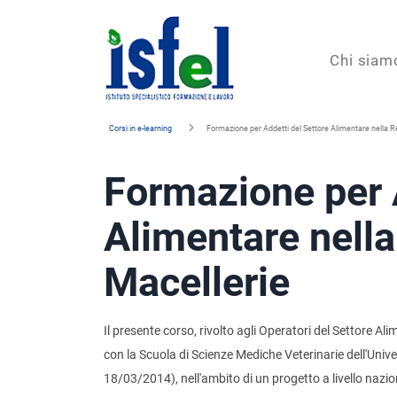
Isfel
Chi siam
Istituto
Corsi in e-learning
Formazione per Addetti del Settore Alimentare nella 
specialistico
Formazione per A
formazione
e
Alimentare nell
lavoro
Macellerie
Il presente corso, rivolto agli Operatori del Settore Ali
con la Scuola di Scienze Mediche Veterinarie dell'Unive
18/03/2014), nell'ambito di un progetto a livello naz