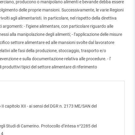
erciano, producono o manipolano alimenti e bevande debba essere
olgimento delle proprie mansioni. Successivamente, le varie Regioni
volti agli alimentaristi. In particolare, nel rispetto della direttiva
 argomenti: - l’igiene alimentare, con particolare riguardo alle
nessi alla manipolazione degli alimenti; - l’applicazione delle misure
ecifico settore alimentare ed alle mansioni svolte dal lavoratore
lo relativi alle fasi della produzione, stoccaggio, trasporto e/o
prevenzione e sulla documentazione relativa alle procedure. - l'
i produttivi tipici del settore alimentare di riferimento
II capitolo XII - ai sensi del DGR n. 2173 ME/SAN del
egli Studi di Camerino. Protocollo d’intesa n°2285 del
14