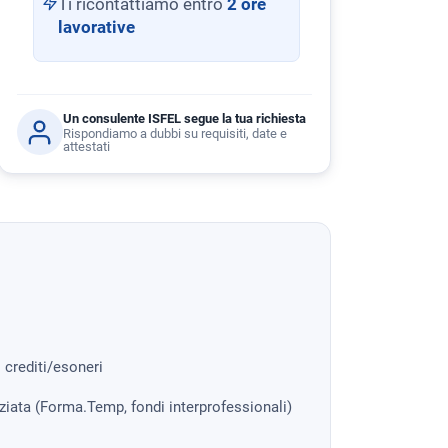
Ti ricontattiamo entro
2 ore
lavorative
Un consulente ISFEL segue la tua richiesta
Rispondiamo a dubbi su requisiti, date e
attestati
i crediti/esoneri
nziata (Forma.Temp, fondi interprofessionali)