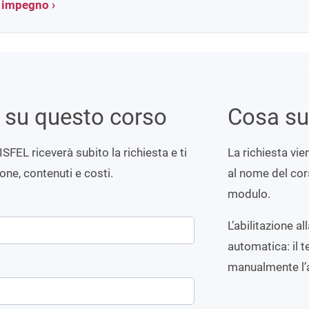
a impegno ›
i su questo corso
Cosa s
ISFEL riceverà subito la richiesta e ti
La richiesta vi
ione, contenuti e costi.
al nome del cors
modulo.
L’abilitazione a
automatica: il t
manualmente l’