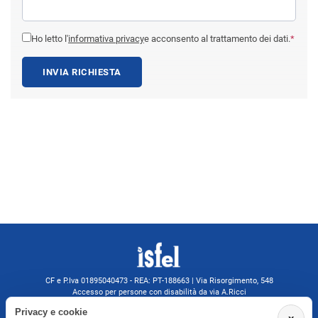
Ho letto l'
informativa privacy
e acconsento al trattamento dei dati.
*
INVIA RICHIESTA
CF e P.Iva 01895040473 - REA: PT-188663 | Via Risorgimento, 548
Accesso per persone con disabilità da via A.Ricci
Monsummano Terme (PT) | 0572 525202
Privacy e cookie