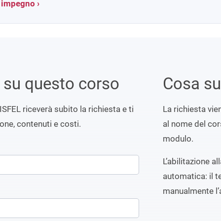
a impegno ›
i su questo corso
Cosa s
ISFEL riceverà subito la richiesta e ti
La richiesta vi
ione, contenuti e costi.
al nome del cors
modulo.
L’abilitazione a
automatica: il t
manualmente l’