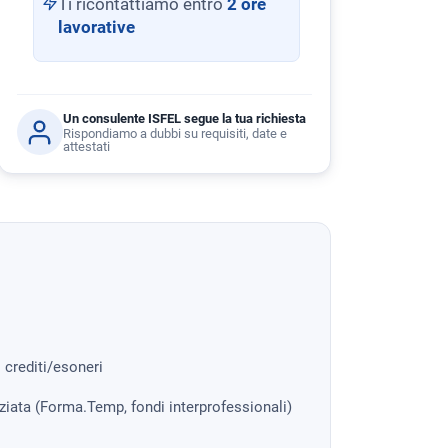
Ti ricontattiamo entro
2 ore
lavorative
Un consulente ISFEL segue la tua richiesta
Rispondiamo a dubbi su requisiti, date e
attestati
i crediti/esoneri
nziata (Forma.Temp, fondi interprofessionali)