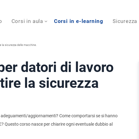
o
Corsi in aula
Corsi in e-learning
Sicurezza
 la sicurezza delle macchine.
r datori di lavoro
ire la sicurezza
i adeguamenti/aggiornamenti? Come comportarsi se si hanno
? Questo corso nasce per chiarire ogni eventuale dubbio al