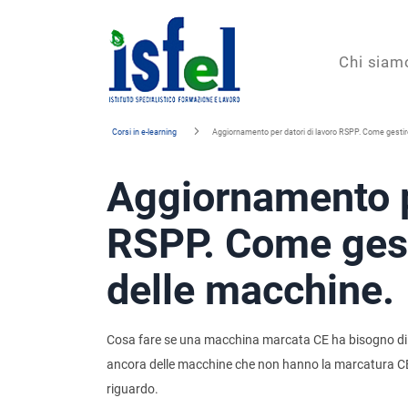
Isfel
Chi siam
Istituto
Corsi in e-learning
Aggiornamento per datori di lavoro RSPP. Come gestire
specialistico
Aggiornamento pe
formazione
e
RSPP. Come gest
lavoro
delle macchine.
Cosa fare se una macchina marcata CE ha bisogno d
ancora delle macchine che non hanno la marcatura CE
riguardo.