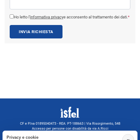
Ho letto l'
informativa privacy
e acconsento al trattamento dei dati.
*
INVIA RICHIESTA
CF e P.Iva 01895040473 - REA: PT-188663 | Via Risorgimento, 548
Accesso per persone con disabilità da via A.Ricci
Monsummano Terme (PT) | 0572 525202
Privacy e cookie