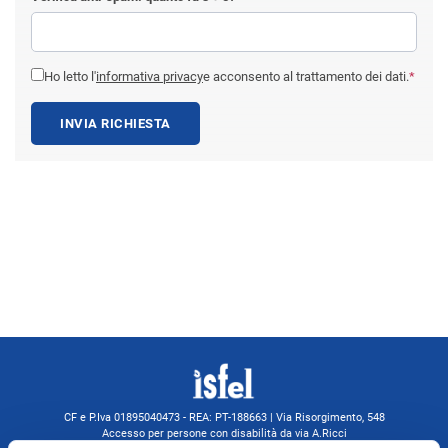
Ho letto l'
informativa privacy
e acconsento al trattamento dei dati.
*
INVIA RICHIESTA
CF e P.Iva 01895040473 - REA: PT-188663 | Via Risorgimento, 548
Accesso per persone con disabilità da via A.Ricci