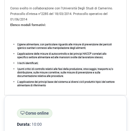
Corso svolto in collaborazione con l'Università Degli Studi di Camerino.
Protocollo d’intesa n°2285 del 18/03/2014. Protocollo operativo del
01/06/2014
Elenco moduli formativi:
L’igiene alimentare, con particolare riguardo alle misure di prevenzione dei pericoli
igienico sanitari connessi alla manipolazione degli alimenti;
L’applicazione delle misure di autocontrollo e dei principi HACCP correlati allo
specifico settore alimentare ed alle mansioni svolte dal lavoratore stesso;
I rischi identificati;
I punti critici di controllo relativi alle fasi della produzione, stoccaggio, trasporto e/o
distribuzione, sulle misure correttive, sulle misure di prevenzione e sulla
documentazione relativa alle procedure.
L' applicazione dei principi base del sistema ai diversi cicli produttivi tipici del settore
alimentare di riferimento
Corso online
Durata:
10:00