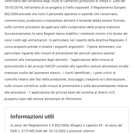
Veterinarie dell'Università degli Studi di Camerino (protocollo di intesa n. 2285 del
18/03/2014), nell'ambito di un progetto a livello nazionale. Il Regolamento Europeo
852/2004 prevede che tutto il personale operante in aziende che conservano,
commerciano, producono o manipolano alimenti e bevande debba essere formato
sulle corrette procedure da applicare nello svolgimento delle proprie mansioni.
Successivamente, le varie Regioni hanno stabilito i contenuti minimi e le durate dei
corsi rivolti agli alimentaristi. In particolare, nel rispetto della direttiva Regionale, il
corso proposto prende in esame i seguenti argomenti: - l’igiene alimentare, con
particolare riguardo alle misure di prevenzione dei pericoli igienico sanitari
connessi alla manipolazione degli alimenti; - l’applicazione delle misure di
autocontrollo e dei principi HACCP correlati allo specifico settore alimentare ed alle
mansioni svolte dal lavoratore stesso; - i rischi identificati; - i punti critici di
controllo relativi alle fasi della produzione, stoccaggio, trasporto e/o distribuzione,
sulle misure correttive, sulle misure di prevenzione e sulla documentazione relativa
alle procedure. - l' applicazione dei principi base del sistema ai diversi cicli
produttivi tipici del settore alimentare di riferimento
Informazioni utili
Ai sensi del Regolamento C.E.852/2004, Allegato II capitolo XII - Ai sensi del
DGR n. 2173 ME/SAN del 10/12/2002 e protocoli ulteriori.