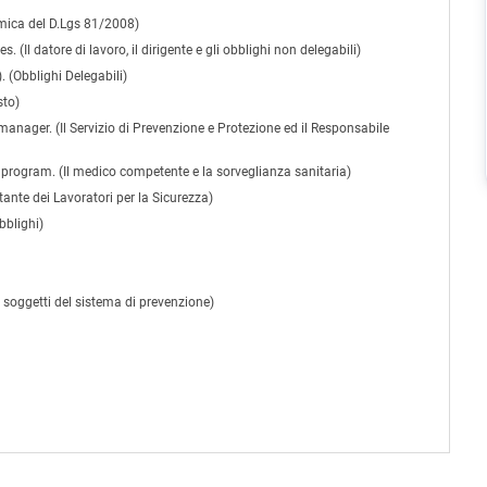
mica del D.Lgs 81/2008)
 (Il datore di lavoro, il dirigente e gli obblighi non delegabili)
. (Obblighi Delegabili)
sto)
anager. (Il Servizio di Prevenzione e Protezione ed il Responsabile
program. (Il medico competente e la sorveglianza sanitaria)
tante dei Lavoratori per la Sicurezza)
bblighi)
i soggetti del sistema di prevenzione)