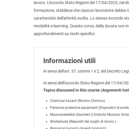
lavoro. L'Accordo Stato Regioni del 17/04/2025, nel di
formazione, stabilisce che ciascun lavoratore debba r
caratteristici dell'attività svolta. Lo stesso Accordo 
modalità e-learning. Questo corso, della durata non inf
approfondimenti su rischi specifici.
Informazioni utili
Ai sensi dell'art. 37, commi 1 e 2, del Decreto Leg
Ai sensi dell’Accordo Stato Regioni del 17/04/2
Topics discussed in this course (Argomenti trat
Chemical hazard (Rischio Chimico)
Personal protective equipment (Dispositivi di prote
Musculoskeletal disorders (I Disturbi Muscolo Schel
Workplaces (Requisiti dei luoghi di lavoro.)
Biological hazards (Agenti biologici)