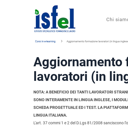
Isfel
Chi siam
Istituto
Corsi in e-learning
Aggiornamento formazione lavoratori (in lingua ingles
specialistico
Aggiornamento 
formazione
e
lavoratori (in li
lavoro
NOTA: A BENEFICIO DEI TANTI LAVORATORI STRAN
SONO INTERAMENTE IN LINGUA INGLESE, I MODUL
SCHEDA PROGETTUALE ED I TEST. LA PIATTAFORMA
LINGUA ITALIANA.
L'art. 37 commi 1 e 2 del D.Lgs 81/2008 sanciscono l'obb