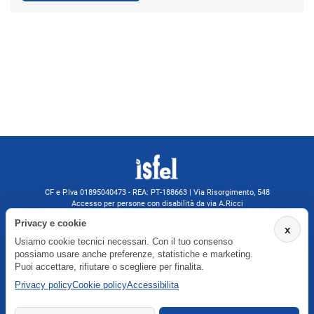
CF e P.Iva 01895040473 - REA: PT-188663 | Via Risorgimento, 548
Accesso per persone con disabilità da via A.Ricci
Monsummano Terme (PT) | 0572 525202
Privacy e cookie
x
isfelformazione@gmail.com
Usiamo cookie tecnici necessari. Con il tuo consenso
isfel@pec.it
possiamo usare anche preferenze, statistiche e marketing.
Informativa privacy
Puoi accettare, rifiutare o scegliere per finalita.
Privacy policy
Cookie policy
Accessibilita