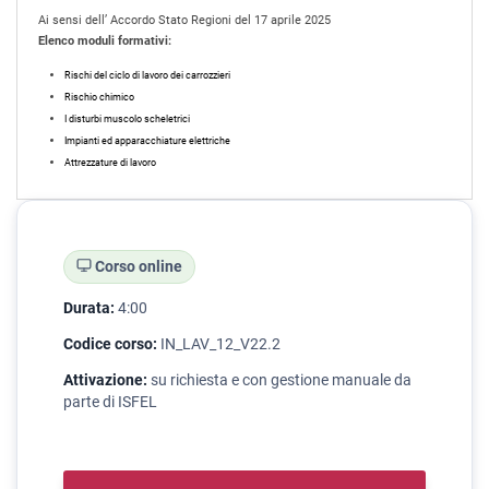
Ai sensi dell’ Accordo Stato Regioni del 17 aprile 2025
Elenco moduli formativi:
Rischi del ciclo di lavoro dei carrozzieri
Rischio chimico
I disturbi muscolo scheletrici
Impianti ed apparacchiature elettriche
Attrezzature di lavoro
Corso online
Durata:
4:00
Codice corso:
IN_LAV_12_V22.2
Attivazione:
su richiesta e con gestione manuale da
parte di ISFEL