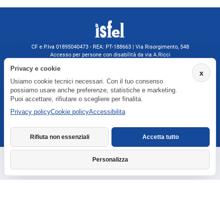
CF e P.Iva 01895040473 - REA: PT-188663 | Via Risorgimento, 548
Accesso per persone con disabilità da via A.Ricci
Monsummano Terme (PT) | 0572 525202
Privacy e cookie
x
isfelformazione@gmail.com
Usiamo cookie tecnici necessari. Con il tuo consenso
isfel@pec.it
possiamo usare anche preferenze, statistiche e marketing.
Informativa privacy
Puoi accettare, rifiutare o scegliere per finalita.
Privacy policy
Cookie policy
Accessibilita
Agenzia formativa iscritta a Formatemp
Rifiuta non essenziali
Accetta tutto
Personalizza
Richiedi informazioni
Dichiarazione di accessibilita