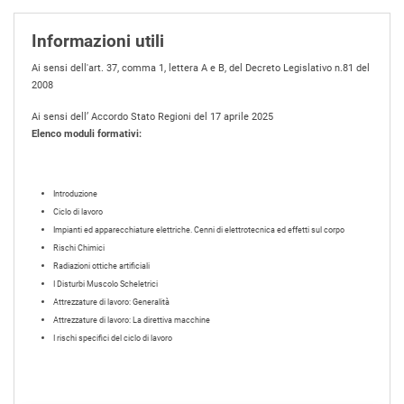
Informazioni utili
Ai sensi dell'art. 37, comma 1, lettera A e B, del Decreto Legislativo n.81 del
2008
Ai sensi dell’ Accordo Stato Regioni del 17 aprile 2025
Elenco moduli formativi:
Introduzione
Ciclo di lavoro
Impianti ed apparecchiature elettriche. Cenni di elettrotecnica ed effetti sul corpo
Rischi Chimici
Radiazioni ottiche artificiali
I Disturbi Muscolo Scheletrici
Attrezzature di lavoro: Generalità
Attrezzature di lavoro: La direttiva macchine
I rischi specifici del ciclo di lavoro