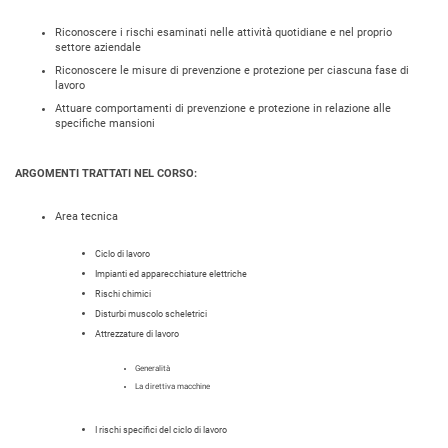
Riconoscere i rischi esaminati nelle attività quotidiane e nel proprio
settore aziendale
Riconoscere le misure di prevenzione e protezione per ciascuna fase di
lavoro
Attuare comportamenti di prevenzione e protezione in relazione alle
specifiche mansioni
ARGOMENTI TRATTATI NEL CORSO:
Area tecnica
Ciclo di lavoro
Impianti ed apparecchiature elettriche
Rischi chimici
Disturbi muscolo scheletrici
Attrezzature di lavoro
Generalità
La direttiva macchine
I rischi specifici del ciclo di lavoro