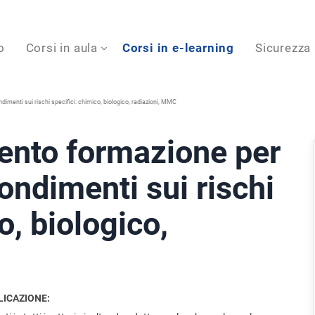
o
Corsi in aula
Corsi in e-learning
Sicurezza
menti sui rischi specifici: chimico, biologico, radiazioni, MMC
nto formazione per
fondimenti sui rischi
o, biologico,
LICAZIONE: