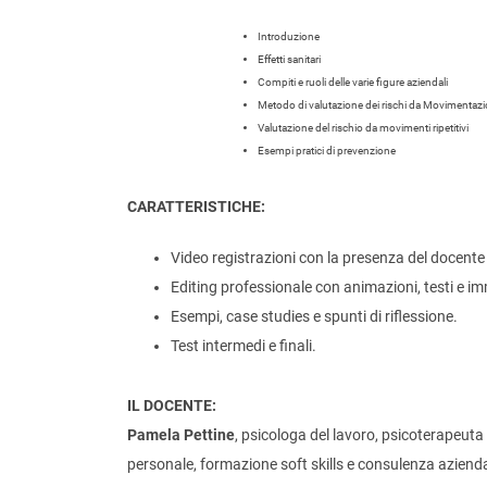
Introduzione
Effetti sanitari
Compiti e ruoli delle varie figure aziendali
Metodo di valutazione dei rischi da Movimentazi
Valutazione del rischio da movimenti ripetitivi
Esempi pratici di prevenzione
CARATTERISTICHE:
Video registrazioni con la presenza del docente
Editing professionale con animazioni, testi e i
Esempi, case studies e spunti di riflessione.
Test intermedi e finali.
IL DOCENTE:
Pamela Pettine
, psicologa del lavoro, psicoterapeuta 
personale, formazione soft skills e consulenza aziend