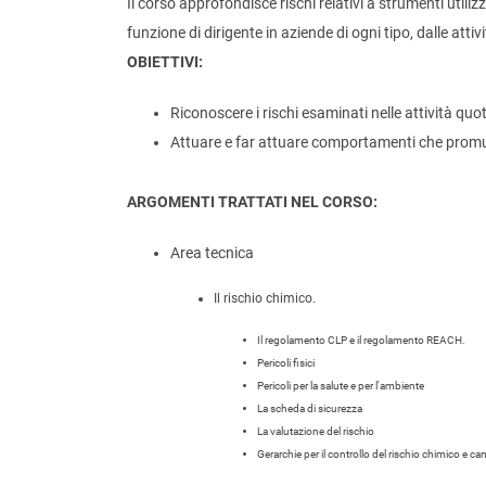
Il corso approfondisce rischi relativi a strumenti utilizz
funzione di dirigente in aziende di ogni tipo, dalle attiv
OBIETTIVI:
Riconoscere i rischi esaminati nelle attività quo
Attuare e far attuare comportamenti che promuo
ARGOMENTI TRATTATI NEL CORSO:
Area tecnica
Il rischio chimico.
Il regolamento CLP e il regolamento REACH.
Pericoli fisici
Pericoli per la salute e per l'ambiente
La scheda di sicurezza
La valutazione del rischio
Gerarchie per il controllo del rischio chimico e 