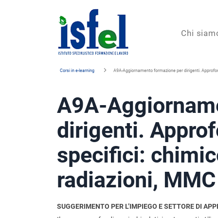
Isfel
Chi siam
Istituto
Corsi in e-learning
A9A-Aggiornamento formazione per dirigenti. Approfondi
specialistico
A9A-Aggiorname
formazione
e
dirigenti. Appro
lavoro
specifici: chimic
radiazioni, MMC
SUGGERIMENTO PER L’IMPIEGO E SETTORE DI APP