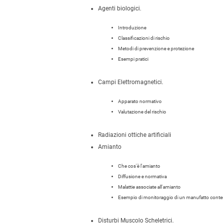
Agenti biologici.
Introduzione
Classificazioni di rischio
Metodi di prevenzione e protezione
Esempi pratici
Campi Elettromagnetici.
Apparato normativo
Valutazione del rischio
Radiazioni ottiche artificiali
Amianto
Che cos'è l'amianto
Diffusione e normativa
Malattie associate all'amianto
Esempio di monitoraggio di un manufatto cont
Disturbi Muscolo Scheletrici.