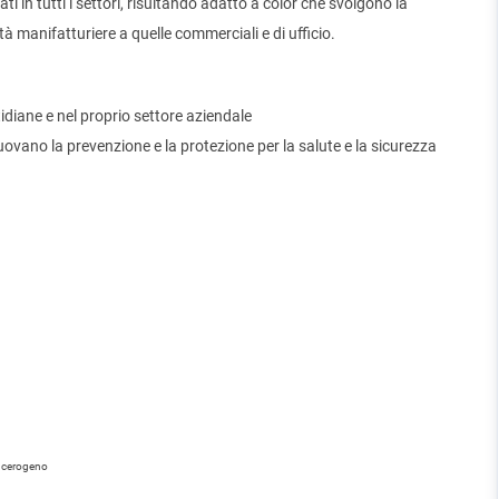
ati in tutti i settori, risultando adatto a color che svolgono la
ità manifatturiere a quelle commerciali e di ufficio.
tidiane e nel proprio settore aziendale
vano la prevenzione e la protezione per la salute e la sicurezza
cancerogeno