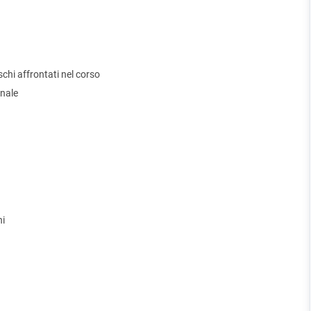
ischi affrontati nel corso
onale
hi