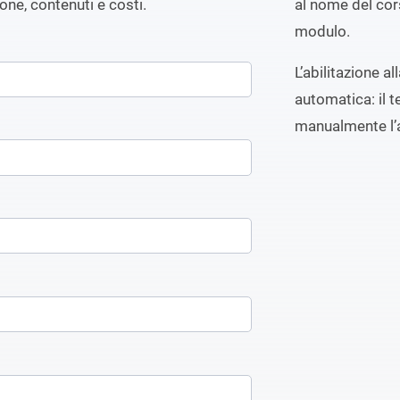
ione, contenuti e costi.
al nome del cors
modulo.
L’abilitazione a
automatica: il t
manualmente l’