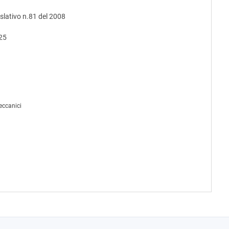
islativo n.81 del 2008
025
eccanici