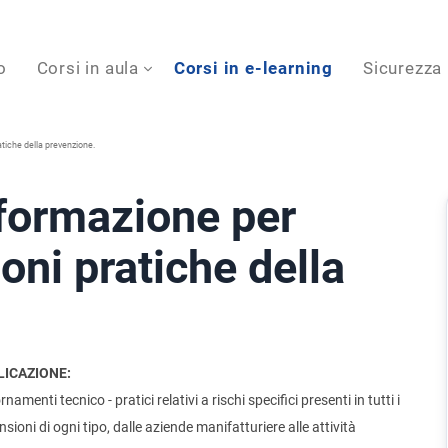
o
Corsi in aula
Corsi in e-learning
Sicurezza
tiche della prevenzione.
formazione per
ioni pratiche della
LICAZIONE:
nti tecnico - pratici relativi a rischi specifici presenti in tutti i
sioni di ogni tipo, dalle aziende manifatturiere alle attività