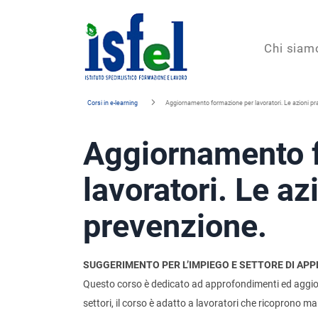
Isfel
Chi siam
Istituto
Corsi in e-learning
Aggiornamento formazione per lavoratori. Le azioni pra
specialistico
Aggiornamento 
formazione
e
lavoratori. Le az
lavoro
prevenzione.
SUGGERIMENTO PER L’IMPIEGO E SETTORE DI APP
Questo corso è dedicato ad approfondimenti ed aggiorname
settori, il corso è adatto a lavoratori che ricoprono man