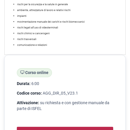
rischi per la sicurezza e la salute in generale
ambiente, attrezzature di lavoro e relativi rischi
impianti
movimentazione manuale dei carichi e rischi biomeccanici
rischi legati all'uso di videoterminali
rischi chimici e cancerogeni
rischi trasversali
comunicazione e relazioni
Corso online
Durata:
6:00
Codice corso:
AGG_DIR_05_V23.1
Attivazione:
su richiesta e con gestione manuale da
parte di ISFEL