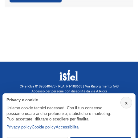
CF e P.Iva 01895040473 - REA: PT-188663 | Via Risorgimento, 548
Accesso per persone con disabilità da via A.Ricci
Monsummano Terme (PT) | 0572 525202
Privacy e cookie
x
isfelformazione@gmail.com
Usiamo cookie tecnici necessari. Con il tuo consenso
isfel@pec.it
possiamo usare anche preferenze, statistiche e marketing.
Informativa privacy
Puoi accettare, rifiutare o scegliere per finalita.
Privacy policy
Cookie policy
Accessibilita