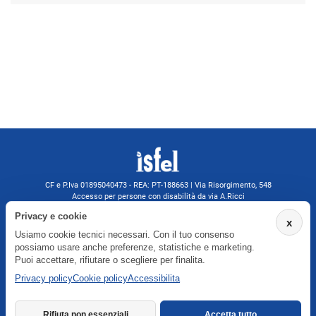
CF e P.Iva 01895040473 - REA: PT-188663 | Via Risorgimento, 548
Accesso per persone con disabilità da via A.Ricci
Monsummano Terme (PT) | 0572 525202
Privacy e cookie
x
isfelformazione@gmail.com
Usiamo cookie tecnici necessari. Con il tuo consenso
isfel@pec.it
possiamo usare anche preferenze, statistiche e marketing.
Informativa privacy
Puoi accettare, rifiutare o scegliere per finalita.
Privacy policy
Cookie policy
Accessibilita
Agenzia formativa iscritta a Formatemp
Rifiuta non essenziali
Accetta tutto