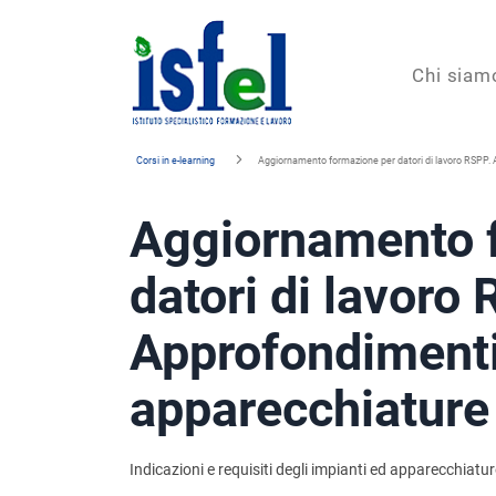
Isfel
Chi siam
Istituto
Corsi in e-learning
Aggiornamento formazione per datori di lavoro RSPP. 
specialistico
Aggiornamento 
formazione
e
datori di lavoro
lavoro
Approfondimenti
apparecchiature 
Indicazioni e requisiti degli impianti ed apparecchiatur