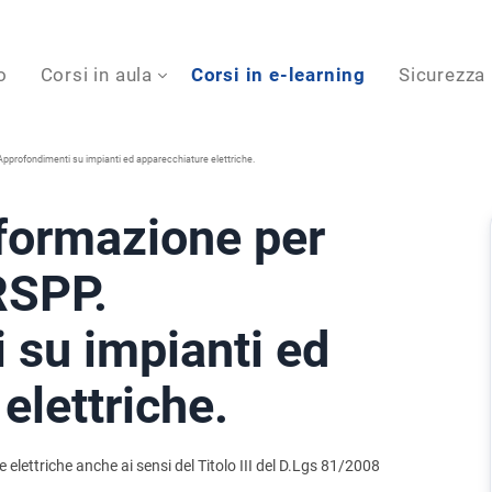
o
Corsi in aula
Corsi in e-learning
Sicurezza
Approfondimenti su impianti ed apparecchiature elettriche.
formazione per
 RSPP.
 su impianti ed
elettriche.
e elettriche anche ai sensi del Titolo III del D.Lgs 81/2008