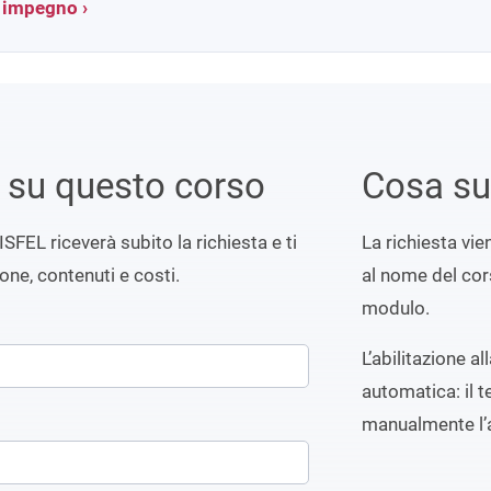
a impegno ›
i su questo corso
Cosa s
ISFEL riceverà subito la richiesta e ti
La richiesta vi
ione, contenuti e costi.
al nome del cors
modulo.
L’abilitazione a
automatica: il t
manualmente l’