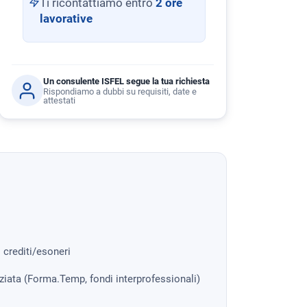
Ti ricontattiamo entro
2 ore
lavorative
Un consulente ISFEL segue la tua richiesta
Rispondiamo a dubbi su requisiti, date e
attestati
i crediti/esoneri
nziata (Forma.Temp, fondi interprofessionali)