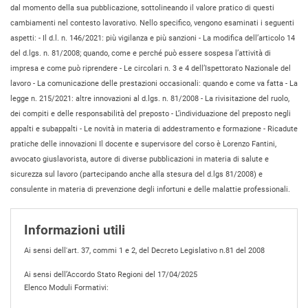
dal momento della sua pubblicazione, sottolineando il valore pratico di questi
cambiamenti nel contesto lavorativo. Nello specifico, vengono esaminati i seguenti
aspetti: - Il d.l. n. 146/2021: più vigilanza e più sanzioni - La modifica dell’articolo 14
del d.lgs. n. 81/2008; quando, come e perché può essere sospesa l’attività di
impresa e come può riprendere - Le circolari n. 3 e 4 dell’Ispettorato Nazionale del
lavoro - La comunicazione delle prestazioni occasionali: quando e come va fatta - La
legge n. 215/2021: altre innovazioni al d.lgs. n. 81/2008 - La rivisitazione del ruolo,
dei compiti e delle responsabilità del preposto - L’individuazione del preposto negli
appalti e subappalti - Le novità in materia di addestramento e formazione - Ricadute
pratiche delle innovazioni Il docente e supervisore del corso è Lorenzo Fantini,
avvocato giuslavorista, autore di diverse pubblicazioni in materia di salute e
sicurezza sul lavoro (partecipando anche alla stesura del d.lgs 81/2008) e
consulente in materia di prevenzione degli infortuni e delle malattie professionali.
Informazioni utili
Ai sensi dell'art. 37, commi 1 e 2, del Decreto Legislativo n.81 del 2008
Ai sensi dell’Accordo Stato Regioni del 17/04/2025
Elenco Moduli Formativi: