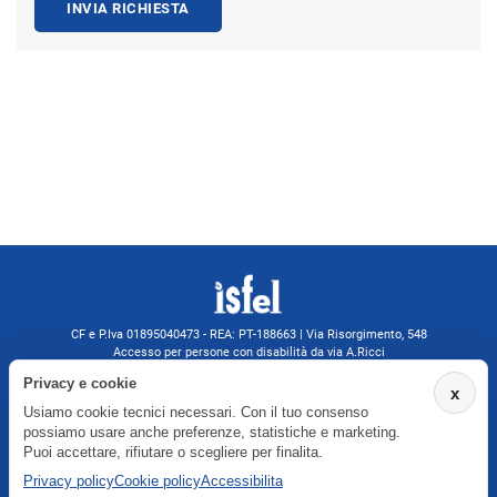
INVIA RICHIESTA
CF e P.Iva 01895040473 - REA: PT-188663 | Via Risorgimento, 548
Accesso per persone con disabilità da via A.Ricci
Monsummano Terme (PT) | 0572 525202
Privacy e cookie
x
isfelformazione@gmail.com
Usiamo cookie tecnici necessari. Con il tuo consenso
isfel@pec.it
possiamo usare anche preferenze, statistiche e marketing.
Informativa privacy
Puoi accettare, rifiutare o scegliere per finalita.
Privacy policy
Cookie policy
Accessibilita