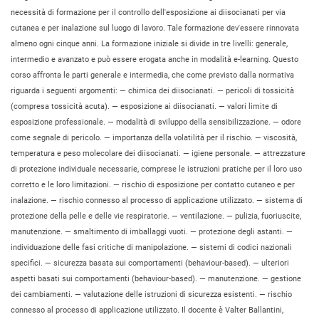
necessità di formazione per il controllo dell'esposizione ai diisocianati per via
cutanea e per inalazione sul luogo di lavoro. Tale formazione dev'essere rinnovata
almeno ogni cinque anni. La formazione iniziale si divide in tre livelli: generale,
intermedio e avanzato e può essere erogata anche in modalità e-learning. Questo
corso affronta le parti generale e intermedia, che come previsto dalla normativa
riguarda i seguenti argomenti: — chimica dei diisocianati. — pericoli di tossicità
(compresa tossicità acuta). — esposizione ai diisocianati. — valori limite di
esposizione professionale. — modalità di sviluppo della sensibilizzazione. — odore
come segnale di pericolo. — importanza della volatilità per il rischio. — viscosità,
temperatura e peso molecolare dei diisocianati. — igiene personale. — attrezzature
di protezione individuale necessarie, comprese le istruzioni pratiche per il loro uso
corretto e le loro limitazioni. — rischio di esposizione per contatto cutaneo e per
inalazione. — rischio connesso al processo di applicazione utilizzato. — sistema di
protezione della pelle e delle vie respiratorie. — ventilazione. — pulizia, fuoriuscite,
manutenzione. — smaltimento di imballaggi vuoti. — protezione degli astanti. —
individuazione delle fasi critiche di manipolazione. — sistemi di codici nazionali
specifici. — sicurezza basata sui comportamenti (behaviour-based). — ulteriori
aspetti basati sui comportamenti (behaviour-based). — manutenzione. — gestione
dei cambiamenti. — valutazione delle istruzioni di sicurezza esistenti. — rischio
connesso al processo di applicazione utilizzato. Il docente è Valter Ballantini,