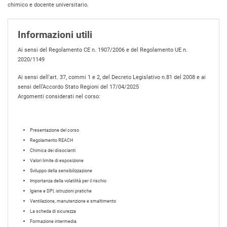
chimico e docente universitario.
Informazioni utili
Ai sensi del Regolamento CE n. 1907/2006 e del Regolamento UE n.
2020/1149
Ai sensi dell'art. 37, commi 1 e 2, del Decreto Legislativo n.81 del 2008 e ai
sensi dell’Accordo Stato Regioni del 17/04/2025
Argomenti considerati nel corso:
Presentazione del corso
Regolamento REACH
Chimica dei diisocianti
Valori limite di esposizione
Sviluppo della sensibilizzazione
Importanza della volatilità per il rischio
Igiene e DPI, istruzioni pratiche
Ventilazione, manutenzione e smaltimento
La scheda di sicurezza
Formazione intermedia