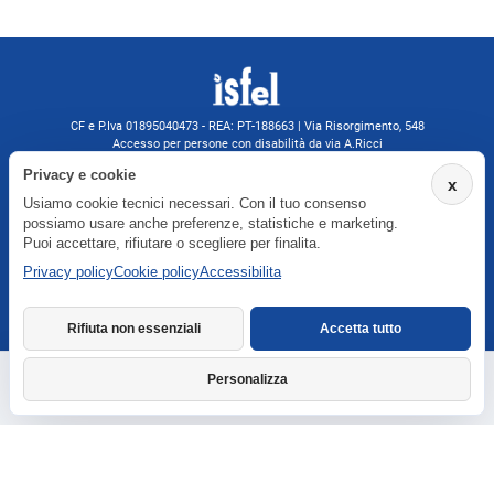
CF e P.Iva 01895040473 - REA: PT-188663 | Via Risorgimento, 548
Accesso per persone con disabilità da via A.Ricci
Monsummano Terme (PT) | 0572 525202
Privacy e cookie
x
isfelformazione@gmail.com
Usiamo cookie tecnici necessari. Con il tuo consenso
isfel@pec.it
possiamo usare anche preferenze, statistiche e marketing.
Informativa privacy
Puoi accettare, rifiutare o scegliere per finalita.
Privacy policy
Cookie policy
Accessibilita
Agenzia formativa iscritta a Formatemp
Rifiuta non essenziali
Accetta tutto
Personalizza
Richiedi informazioni
Dichiarazione di accessibilita