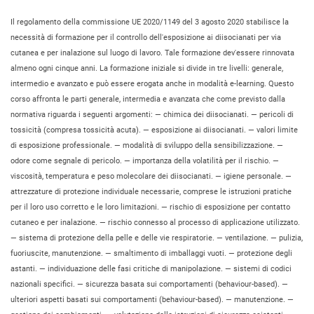
Il regolamento della commissione UE 2020/1149 del 3 agosto 2020 stabilisce la
necessità di formazione per il controllo dell'esposizione ai diisocianati per via
cutanea e per inalazione sul luogo di lavoro. Tale formazione dev'essere rinnovata
almeno ogni cinque anni. La formazione iniziale si divide in tre livelli: generale,
intermedio e avanzato e può essere erogata anche in modalità e-learning. Questo
corso affronta le parti generale, intermedia e avanzata che come previsto dalla
normativa riguarda i seguenti argomenti: — chimica dei diisocianati. — pericoli di
tossicità (compresa tossicità acuta). — esposizione ai diisocianati. — valori limite
di esposizione professionale. — modalità di sviluppo della sensibilizzazione. —
odore come segnale di pericolo. — importanza della volatilità per il rischio. —
viscosità, temperatura e peso molecolare dei diisocianati. — igiene personale. —
attrezzature di protezione individuale necessarie, comprese le istruzioni pratiche
per il loro uso corretto e le loro limitazioni. — rischio di esposizione per contatto
cutaneo e per inalazione. — rischio connesso al processo di applicazione utilizzato.
— sistema di protezione della pelle e delle vie respiratorie. — ventilazione. — pulizia,
fuoriuscite, manutenzione. — smaltimento di imballaggi vuoti. — protezione degli
astanti. — individuazione delle fasi critiche di manipolazione. — sistemi di codici
nazionali specifici. — sicurezza basata sui comportamenti (behaviour-based). —
ulteriori aspetti basati sui comportamenti (behaviour-based). — manutenzione. —