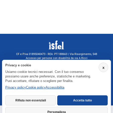
CF e P.Iva 01895040473 - REA: PT-188663 | Via Risorgimento, 548
Accesso per persone con disabilità da via A.Ricci
Monsummano Terme (PT) | 0572 525202
Privacy e cookie
x
isfelformazione@gmail.com
Usiamo cookie tecnici necessari. Con il tuo consenso
isfel@pec.it
possiamo usare anche preferenze, statistiche e marketing.
Informativa privacy
Puoi accettare, rifiutare o scegliere per finalita.
Privacy policy
Cookie policy
Accessibilita
Agenzia formativa iscritta a Formatemp
Rifiuta non essenziali
Accetta tutto
Personalizza