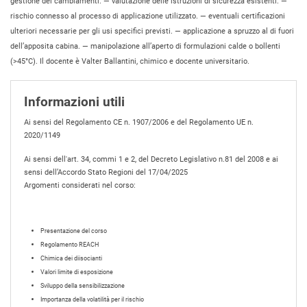
gestione dei cambiamenti. — valutazione delle istruzioni di sicurezza esistenti. —
rischio connesso al processo di applicazione utilizzato. — eventuali certificazioni
ulteriori necessarie per gli usi specifici previsti. — applicazione a spruzzo al di fuori
dell’apposita cabina. — manipolazione all’aperto di formulazioni calde o bollenti
(>45°C). Il docente è Valter Ballantini, chimico e docente universitario.
Informazioni utili
Ai sensi del Regolamento CE n. 1907/2006 e del Regolamento UE n.
2020/1149
Ai sensi dell'art. 34, commi 1 e 2, del Decreto Legislativo n.81 del 2008 e ai
sensi dell’Accordo Stato Regioni del 17/04/2025
Argomenti considerati nel corso:
Presentazione del corso
Regolamento REACH
Chimica dei diisocianti
Valori limite di esposizione
Sviluppo della sensibilizzazione
Importanza della volatilità per il rischio