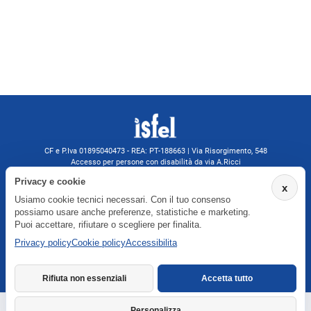
CF e P.Iva 01895040473 - REA: PT-188663 | Via Risorgimento, 548
Accesso per persone con disabilità da via A.Ricci
Monsummano Terme (PT) | 0572 525202
Privacy e cookie
x
isfelformazione@gmail.com
Usiamo cookie tecnici necessari. Con il tuo consenso
isfel@pec.it
possiamo usare anche preferenze, statistiche e marketing.
Informativa privacy
Puoi accettare, rifiutare o scegliere per finalita.
Privacy policy
Cookie policy
Accessibilita
Agenzia formativa iscritta a Formatemp
Rifiuta non essenziali
Accetta tutto
Personalizza