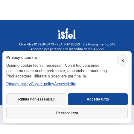
CF e P.Iva 01895040473 - REA: PT-188663 | Via Risorgimento, 548
Accesso per persone con disabilità da via A.Ricci
Monsummano Terme (PT) | 0572 525202
Privacy e cookie
x
isfelformazione@gmail.com
Usiamo cookie tecnici necessari. Con il tuo consenso
isfel@pec.it
possiamo usare anche preferenze, statistiche e marketing.
Informativa privacy
Puoi accettare, rifiutare o scegliere per finalita.
Privacy policy
Cookie policy
Accessibilita
Agenzia formativa iscritta a Formatemp
Rifiuta non essenziali
Accetta tutto
Personalizza
Richiedi informazioni
Dichiarazione di accessibilita