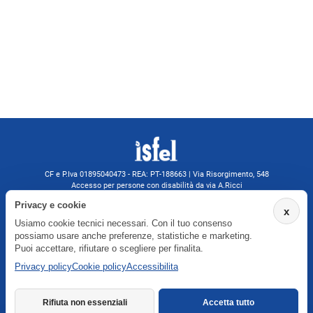
CF e P.Iva 01895040473 - REA: PT-188663 | Via Risorgimento, 548
Accesso per persone con disabilità da via A.Ricci
Monsummano Terme (PT) | 0572 525202
Privacy e cookie
x
isfelformazione@gmail.com
Usiamo cookie tecnici necessari. Con il tuo consenso
isfel@pec.it
possiamo usare anche preferenze, statistiche e marketing.
Informativa privacy
Puoi accettare, rifiutare o scegliere per finalita.
Privacy policy
Cookie policy
Accessibilita
Agenzia formativa iscritta a Formatemp
Rifiuta non essenziali
Accetta tutto