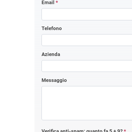
Email
*
Telefono
Azienda
Messaggio
Verifica anti-spam: quanto fa
5 + 9
?
*