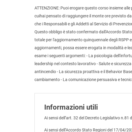
ATTENZIONE: Puoi erogare questo corso insieme alle p
cuihai pensato di raggiungere il monte ore previsto da
che i Responsabili e gli Addetti al Servizio di Prevenz
Questo obbligo è stato confermato dall'Accordo Stato 
totale per l'aggiornamento quinquennale degli RSPP e
aggiornamenti, possa essere erogata in modalità e-le
esame i seguenti argomenti: - La psicologia dell'infortun
leadership nel contesto lavorativo - Salute e sicurezza 
antincendio - La sicurezza proattiva e il Behavior Based
cambiamento - La comunicazione persuasiva e tecnich
Informazioni utili
Ai sensi dell’art. 32 del Decreto Legislativo n.81 
Ai sensi dell’Accordo Stato Regioni del 17/04/2