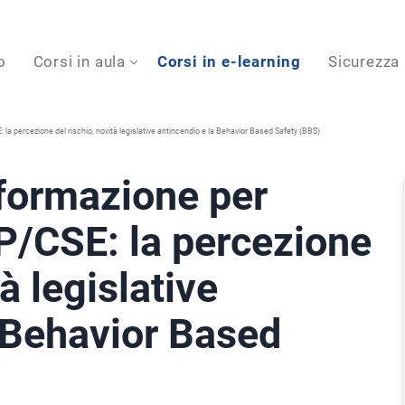
o
Corsi in aula
Corsi in e-learning
Sicurezza
ercezione del rischio, novità legislative antincendio e la Behavior Based Safety (BBS)
formazione per
CSE: la percezione
tà legislative
a Behavior Based