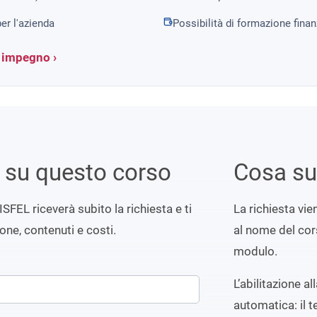
er l'azienda
Possibilità di formazione fina
a impegno ›
i su questo corso
Cosa s
ISFEL riceverà subito la richiesta e ti
La richiesta vi
ione, contenuti e costi.
al nome del cors
modulo.
L’abilitazione a
automatica: il t