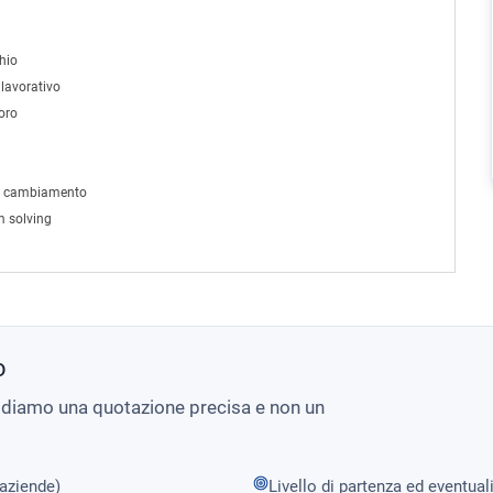
chio
 lavorativo
voro
del cambiamento
m solving
o
i diamo una quotazione precisa e non un
 aziende)
Livello di partenza ed eventual