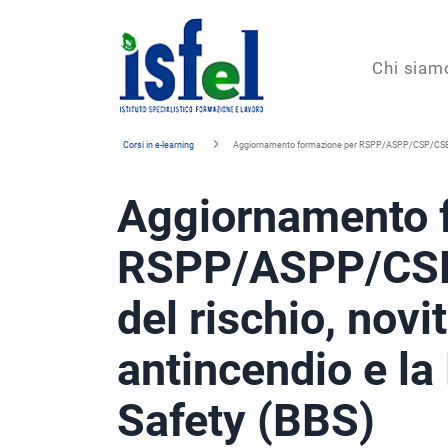
Isfel
Chi siam
Istituto
Corsi in e-learning
Aggiornamento formazione per RSPP/ASPP/CSP/CSE: la p
specialistico
Aggiornamento 
formazione
e
RSPP/ASPP/CSP/
lavoro
del rischio, novi
antincendio e l
Safety (BBS)