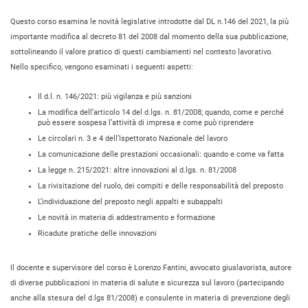
Questo corso esamina le novità legislative introdotte dal DL n.146 del 2021, la più
importante modifica al decreto 81 del 2008 dal momento della sua pubblicazione,
sottolineando il valore pratico di questi cambiamenti nel contesto lavorativo.
Nello specifico, vengono esaminati i seguenti aspetti:
Il d.l. n. 146/2021: più vigilanza e più sanzioni
La modifica dell’articolo 14 del d.lgs. n. 81/2008; quando, come e perché
può essere sospesa l’attività di impresa e come può riprendere
Le circolari n. 3 e 4 dell’Ispettorato Nazionale del lavoro
La comunicazione delle prestazioni occasionali: quando e come va fatta
La legge n. 215/2021: altre innovazioni al d.lgs. n. 81/2008
La rivisitazione del ruolo, dei compiti e delle responsabilità del preposto
L’individuazione del preposto negli appalti e subappalti
Le novità in materia di addestramento e formazione
Ricadute pratiche delle innovazioni
Il docente e supervisore del corso è Lorenzo Fantini, avvocato giuslavorista, autore
di diverse pubblicazioni in materia di salute e sicurezza sul lavoro (partecipando
anche alla stesura del d.lgs 81/2008) e consulente in materia di prevenzione degli