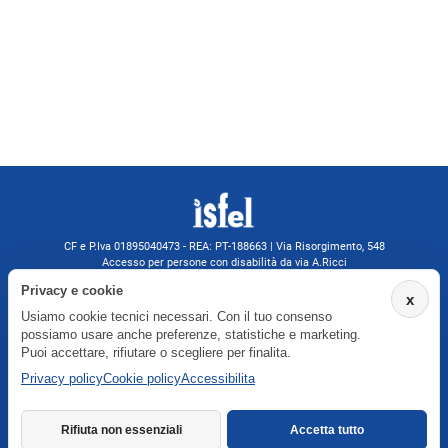
CF e P.Iva 01895040473 - REA: PT-188663 | Via Risorgimento, 548
Accesso per persone con disabilità da via A.Ricci
Monsummano Terme (PT) | 0572 525202
Privacy e cookie
x
isfelformazione@gmail.com
Usiamo cookie tecnici necessari. Con il tuo consenso
isfel@pec.it
possiamo usare anche preferenze, statistiche e marketing.
Informativa privacy
Puoi accettare, rifiutare o scegliere per finalita.
Privacy policy
Cookie policy
Accessibilita
Agenzia formativa iscritta a Formatemp
Rifiuta non essenziali
Accetta tutto