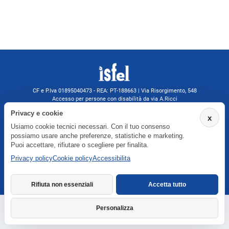
CF e P.Iva 01895040473 - REA: PT-188663 | Via Risorgimento, 548
Accesso per persone con disabilità da via A.Ricci
Monsummano Terme (PT) | 0572 525202
Privacy e cookie
x
isfelformazione@gmail.com
Usiamo cookie tecnici necessari. Con il tuo consenso
isfel@pec.it
possiamo usare anche preferenze, statistiche e marketing.
Informativa privacy
Puoi accettare, rifiutare o scegliere per finalita.
Privacy policy
Cookie policy
Accessibilita
Agenzia formativa iscritta a Formatemp
Rifiuta non essenziali
Accetta tutto
Personalizza
Richiedi informazioni