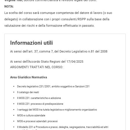
Virginia Tosi
, dottore commercialista e revisore legale dei conti.
NOTA:
La scelta del corso sarà comunque competenza del datore di lavoro (o suo
delegato) in collaborazione con i propri consulenti/RSPP sulla base della
valutazione dei rischi e della formazione effettuata in passato.
Informazioni utili
Ai sensi dell'art. 37, comma 7, del Decreto Legislativo n.81 del 2008
Ai sensi dell’Accordo Stato Regioni del 17/04/2025
ARGOMENTI TRATTATI NEL CORSO:
Area Giuridico Normativa
Decreto legislativo 231/2001, ambito soggettivo e Sanzioni 231
Il catalogo dei reati
Il MOG 231: caratteristiche e adozione
Il MOG 231: processo di predisposizione
I vantaggi del MOG tra tutela legislativa e miglioramento organizzativo
MOG e cultura aziendale
MOG e processi aziendali: processi
Il Modello 231 e Procedure e prassi, deleghe, segregazione, tracciabilità ed altri