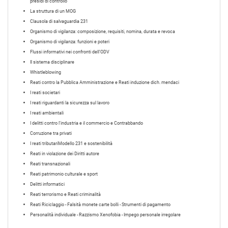
presidi di controllo
La struttura di un MOG
Clausola di salvaguardia 231
Organismo di vigilanza: composizione, requisiti, nomina, durata e revoca
Organismo di vigilanza: funzioni e poteri
Flussi informativi nei confronti dell’ODV
Il sistema disciplinare
Whistleblowing
Reati contro la Pubblica Amministrazione e Reati induzione dich. mendaci
I reati societari
I reati riguardanti la sicurezza sul lavoro
I reati ambientali
I delitti contro l’industria e il commercio e Contrabbando
Corruzione tra privati
I reati tributariModello 231 e sostenibilità
Reati in violazione dei Diritti autore
Reati transnazionali
Reati patrimonio culturale e sport
Delitti informatici
Reati terrorismo e Reati criminalità
Reati Riciclaggio - Falsità monete carte bolli - Strumenti di pagamento
Personalità individuale - Razzismo Xenofobia - Impego personale irregolare