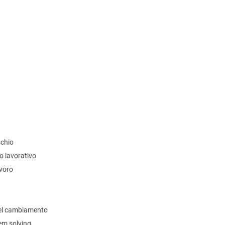
schio
o lavorativo
avoro
 del cambiamento
em solving