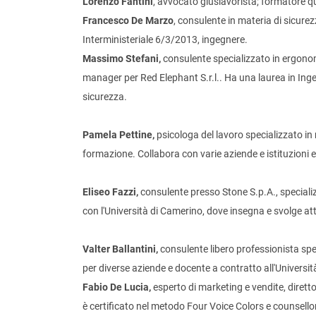
Lorenzo Fantini
, avvocato giuslavorista; formatore qu
Francesco De Marzo
, consulente in materia di sicurez
Interministeriale 6/3/2013, ingegnere.
Massimo Stefani,
consulente specializzato in ergonom
manager per Red Elephant S.r.l.. Ha una laurea in Ing
sicurezza.
Pamela Pettine,
psicologa del lavoro specializzato in
formazione. Collabora con varie aziende e istituzioni 
Eliseo Fazzi,
consulente presso Stone S.p.A., speciali
con l'Università di Camerino, dove insegna e svolge atti
Valter Ballantini,
consulente libero professionista spec
per diverse aziende e docente a contratto all'Università
Fabio De Lucia,
esperto di marketing e vendite, dirett
è certificato nel metodo Four Voice Colors e counsello