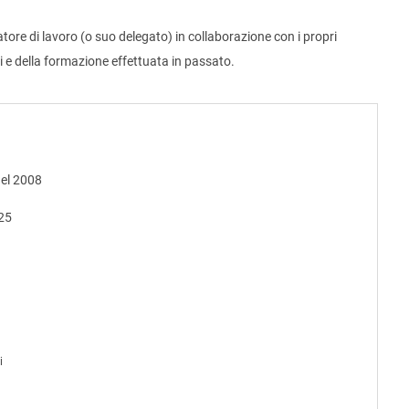
re di lavoro (o suo delegato) in collaborazione con i propri
i e della formazione effettuata in passato.
del 2008
025
i