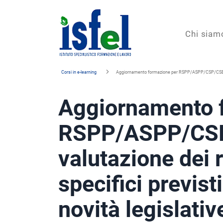
Isfel
Chi siam
Istituto
Corsi in e-learning
Aggiornamento formazione per RSPP/ASPP/CSP/CSE: La va
specialistico
Aggiornamento 
formazione
e
RSPP/ASPP/CSP
lavoro
valutazione dei ri
specifici previst
novità legislativ