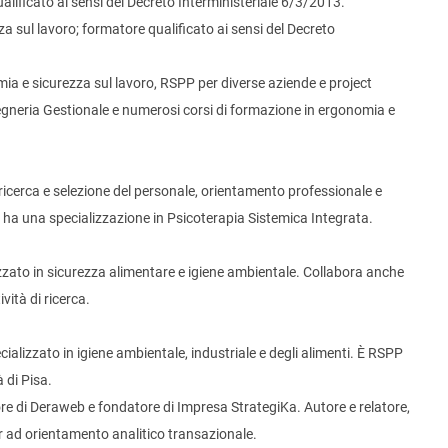
alificato ai sensi del Decreto Interministeriale 6/3/2013.
za sul lavoro; formatore qualificato ai sensi del Decreto
ia e sicurezza sul lavoro, RSPP per diverse aziende e project
egneria Gestionale e numerosi corsi di formazione in ergonomia e
 ricerca e selezione del personale, orientamento professionale e
e ha una specializzazione in Psicoterapia Sistemica Integrata.
zzato in sicurezza alimentare e igiene ambientale. Collabora anche
vità di ricerca.
ializzato in igiene ambientale, industriale e degli alimenti. È RSPP
 di Pisa.
ore di Deraweb e fondatore di Impresa StrategiKa. Autore e relatore,
r ad orientamento analitico transazionale.