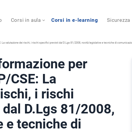
o
Corsi in aula
Corsi in e-learning
Sicurezza
lutazione dei rischi, i rischi specifici previsti dal D.Lgs 81/2008, novità legislative e tecniche di comunicazio
formazione per
/CSE: La
schi, i rischi
i dal D.Lgs 81/2008,
e e tecniche di