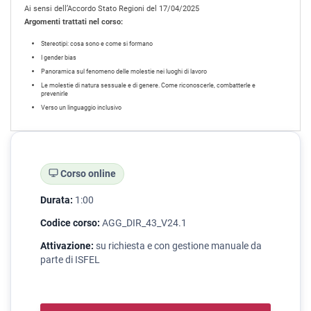
Ai sensi dell’Accordo Stato Regioni del 17/04/2025
Argomenti trattati nel corso:
⁠Stereotipi: cosa sono e come si formano
⁠I gender bias
⁠Panoramica sul fenomeno delle molestie nei luoghi di lavoro
⁠Le molestie di natura sessuale e di genere. Come riconoscerle, combatterle e
prevenirle
⁠Verso un linguaggio inclusivo
Corso online
Durata:
1:00
Codice corso:
AGG_DIR_43_V24.1
Attivazione:
su richiesta e con gestione manuale da
parte di ISFEL