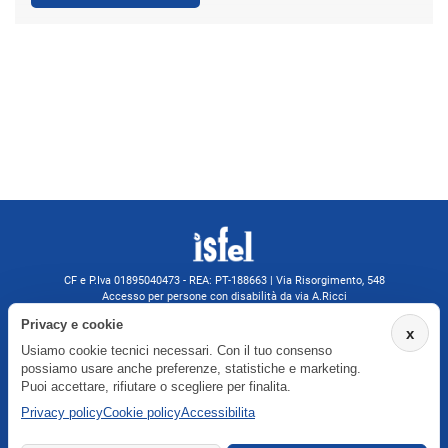
CF e P.Iva 01895040473 - REA: PT-188663 | Via Risorgimento, 548
Accesso per persone con disabilità da via A.Ricci
Monsummano Terme (PT) | 0572 525202
Privacy e cookie
x
isfelformazione@gmail.com
Usiamo cookie tecnici necessari. Con il tuo consenso
isfel@pec.it
possiamo usare anche preferenze, statistiche e marketing.
Informativa privacy
Puoi accettare, rifiutare o scegliere per finalita.
Privacy policy
Cookie policy
Accessibilita