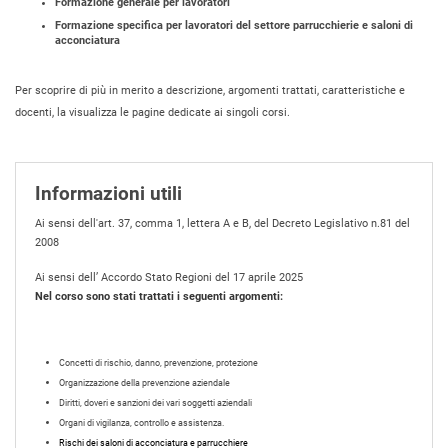
Formazione generale per lavoratori
Formazione specifica per lavoratori del settore parrucchierie e saloni di
acconciatura
Per scoprire di più in merito a descrizione, argomenti trattati, caratteristiche e
docenti, la visualizza le pagine dedicate ai singoli corsi.
Informazioni utili
Ai sensi dell'art. 37, comma 1, lettera A e B, del Decreto Legislativo n.81 del
2008
Ai sensi dell’ Accordo Stato Regioni del 17 aprile 2025
Nel corso sono stati trattati i seguenti argomenti:
Concetti di rischio, danno, prevenzione, protezione
Organizzazione della prevenzione aziendale
Diritti, doveri e sanzioni dei vari soggetti aziendali
Organi di vigilanza, controllo e assistenza.
Rischi dei saloni di acconciatura e parrucchiere