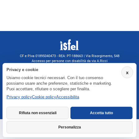
CF e P.Iva 01895040473 - REA: PT-188663 | Via Risorgimento, 548
Accesso per persone con disabilità da via A.Ricci
Monsummano Terme (PT) | 0572 525202
Privacy e cookie
x
isfelformazione@gmail.com
Usiamo cookie tecnici necessari. Con il tuo consenso
isfel@pec.it
possiamo usare anche preferenze, statistiche e marketing.
Informativa privacy
Puoi accettare, rifiutare o scegliere per finalita.
Privacy policy
Cookie policy
Accessibilita
Agenzia formativa iscritta a Formatemp
Rifiuta non essenziali
Accetta tutto
Personalizza
Richiedi informazioni