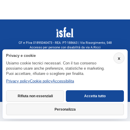
CF e P.Iva 01895040473 - REA: PT-188663 | Via Risorgimento, 548
Accesso per persone con disabilità da via A.Ricci
Monsummano Terme (PT) | 0572 525202
Privacy e cookie
x
isfelformazione@gmail.com
Usiamo cookie tecnici necessari. Con il tuo consenso
isfel@pec.it
possiamo usare anche preferenze, statistiche e marketing.
Informativa privacy
Puoi accettare, rifiutare o scegliere per finalita.
Privacy policy
Cookie policy
Accessibilita
Agenzia formativa iscritta a Formatemp
Rifiuta non essenziali
Accetta tutto
Personalizza
Richiedi informazioni
Dichiarazione di accessibilita