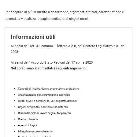
Per scoprire di più in merito a descrizione, argomenti trattati, caratteristiche e
docenti, la visualizza le pagine dedicate ai singoli corsi.
Informazioni utili
Ai sensi dell'art. 37, comma 1, lettera A e B, del Decreto Legislativo n.81 del
2008
Ai sensi dell’ Accordo Stato Regioni del 17 aprile 2025
Nel corso sono stati trattati i seguenti argomenti:
Concetti di rischio, danno, prevenzione, protezione
Organizzazione della prevenzione aziendale
Diritti, doveri e sanzioni dei vari soggetti aziendali
Organi di vigilanza, controllo e assistenza.
Rischi del ciclo di lavoro degli autoriparatori
Rischio chimico
Agenti biologici
I disturbi muscolo scheletrici