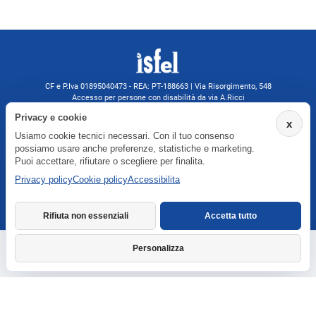
CF e P.Iva 01895040473 - REA: PT-188663 | Via Risorgimento, 548
Accesso per persone con disabilità da via A.Ricci
Monsummano Terme (PT) | 0572 525202
Privacy e cookie
x
isfelformazione@gmail.com
Usiamo cookie tecnici necessari. Con il tuo consenso
isfel@pec.it
possiamo usare anche preferenze, statistiche e marketing.
Informativa privacy
Puoi accettare, rifiutare o scegliere per finalita.
Privacy policy
Cookie policy
Accessibilita
Agenzia formativa iscritta a Formatemp
Rifiuta non essenziali
Accetta tutto
Personalizza
Richiedi informazioni
Dichiarazione di accessibilita