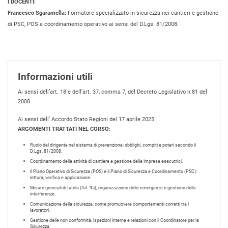
I DOCENTI:
Francesco Sgaramella:
Formatore specializzato in sicurezza nei cantieri e gestione
di PSC, POS e coordinamento operativo ai sensi del D.Lgs. 81/2008.
Informazioni utili
Ai sensi dell’art. 18 e dell’art. 37, comma 7, del Decreto Legislativo n.81 del
2008
Ai sensi dell’ Accordo Stato Regioni del 17 aprile 2025
ARGOMENTI TRATTATI NEL CORSO:
Ruolo del dirigente nel sistema di prevenzione: obblighi, compiti e poteri secondo il
D.Lgs. 81/2008.
Coordinamento delle attività di cantiere e gestione delle imprese esecutrici.
Il Piano Operativo di Sicurezza (POS) e il Piano di Sicurezza e Coordinamento (PSC):
lettura, verifica e applicazione.
Misure generali di tutela (Art. 95), organizzazione delle emergenze e gestione delle
interferenze.
Comunicazione della sicurezza: come promuovere comportamenti corretti tra i
lavoratori.
Gestione delle non conformità, ispezioni interne e relazioni con il Coordinatore per la
Sicurezza.