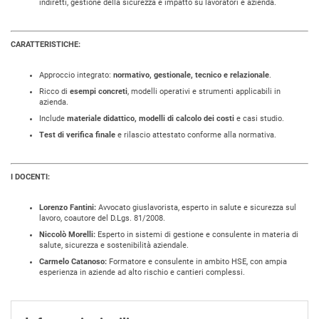
indiretti, gestione della sicurezza e impatto su lavoratori e azienda
.​
CARATTERISTICHE:
Approccio integrato:
normativo, gestionale, tecnico e relazionale
.
Ricco di
esempi concreti
, modelli operativi e strumenti applicabili in
azienda.
Include
materiale didattico, modelli di calcolo dei costi
e casi studio.
Test di verifica finale
e rilascio attestato conforme alla normativa.
I DOCENTI:
Lorenzo Fantini:
Avvocato giuslavorista, esperto in salute e sicurezza sul
lavoro, coautore del D.Lgs. 81/2008.
Niccolò Morelli:
Esperto in sistemi di gestione e consulente in materia di
salute, sicurezza e sostenibilità aziendale.
Carmelo Catanoso:
Formatore e consulente in ambito HSE, con ampia
esperienza in aziende ad alto rischio e cantieri complessi.