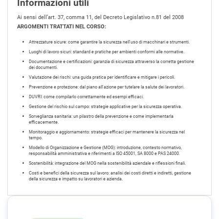
Informazioni utili
Ai sensi dell’art. 37, comma 11, del Decreto Legislativo n.81 del 2008
ARGOMENTI TRATTATI NEL CORSO:
Attrezzature sicure:
come garantire la sicurezza nell'uso di macchinari e strumenti
.​
Luoghi di lavoro sicuri:
standard e pratiche per ambienti conformi alle normative
.​
Documentazione e certificazioni:
garanzia di sicurezza attraverso la corretta gestione
dei documenti
.​
Valutazione dei rischi:
una guida pratica per identificare e mitigare i pericoli
.​
Prevenzione e protezione:
dal piano all'azione per tutelare la salute dei lavoratori
.​
DUVRI:
come compilarlo correttamente ed esempi efficaci
.​
Gestione del rischio sul campo:
strategie applicative per la sicurezza operativa
.​
Sorveglianza sanitaria:
un pilastro della prevenzione e come implementarla
efficacemente
.​
Monitoraggio e aggiornamento:
strategie efficaci per mantenere la sicurezza nel
tempo
.​
Modello di Organizzazione e Gestione (MOG):
introduzione, contesto normativo,
responsabilità amministrativa e riferimenti a ISO 45001, SA 8000 e PAS 24000
.​
Sostenibilità:
integrazione del MOG nella sostenibilità aziendale e riflessioni finali
.​
Costi e benefici della sicurezza sul lavoro:
analisi dei costi diretti e indiretti, gestione
della sicurezza e impatto su lavoratori e azienda
.​