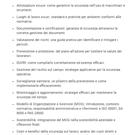
Attrezzature sicure:
come garantire la sicurezza nell'uso di macchinari e
strumenti
.​
Luoghi di lavoro sicuri:
standard e pratiche per ambienti conformi alle
normative
.​
Documentazione e certificazioni:
garanzia di sicurezza attraverso la
corretta gestione dei documenti
.​
Valutazione dei rischi:
una guida pratica per identificare e mitigare i
pericoli
.​
Prevenzione e protezione:
dal piano all'azione per tutelare la salute dei
lavoratori
.​
DUVRI:
come compilarlo correttamente ed esempi efficaci
.​
Gestione del rischio sul campo:
strategie applicative per la sicurezza
operativa
.​
Sorveglianza sanitaria:
un pilastro della prevenzione e come
implementarla efficacemente
.​
Monitoraggio e aggiornamento:
strategie efficaci per mantenere la
sicurezza nel tempo
.​
Modello di Organizzazione e Gestione (MOG):
introduzione, contesto
normativo, responsabilità amministrativa e riferimenti a ISO 45001, SA
8000 e PAS 24000
.​
Sostenibilità:
integrazione del MOG nella sostenibilità aziendale e
riflessioni finali
.​
Costi e benefici della sicurezza sul lavoro:
analisi dei costi diretti e