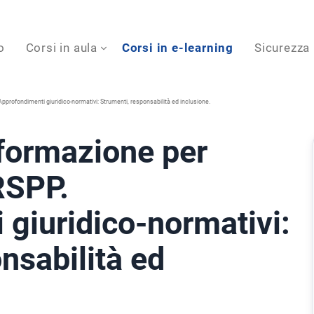
o
Corsi in aula
Corsi in e-learning
Sicurezza
pprofondimenti giuridico-normativi: Strumenti, responsabilità ed inclusione.
formazione per
 RSPP.
 giuridico-normativi:
nsabilità ed