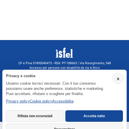
CF e P.Iva 01895040473 - REA: PT-188663 | Via Risorgimento, 548
Accesso per persone con disabilità da via A.Ricci
Monsummano Terme (PT) | 0572 525202
Privacy e cookie
x
isfelformazione@gmail.com
Usiamo cookie tecnici necessari. Con il tuo consenso
isfel@pec.it
possiamo usare anche preferenze, statistiche e marketing.
Informativa privacy
Puoi accettare, rifiutare o scegliere per finalita.
Privacy policy
Cookie policy
Accessibilita
Agenzia formativa iscritta a Formatemp
Rifiuta non essenziali
Accetta tutto