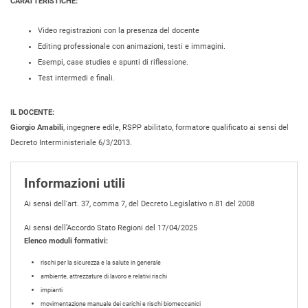
CARATTERISTICHE:
Video registrazioni con la presenza del docente
Editing professionale con animazioni, testi e immagini.
Esempi, case studies e spunti di riflessione.
Test intermedi e finali.
IL DOCENTE:
Giorgio Amabili
, ingegnere edile, RSPP abilitato, formatore qualificato ai sensi del
Decreto Interministeriale 6/3/2013.
Informazioni utili
Ai sensi dell'art. 37, comma 7, del Decreto Legislativo n.81 del 2008
Ai sensi dell’Accordo Stato Regioni del 17/04/2025
Elenco moduli formativi:
rischi per la sicurezza e la salute in generale
ambiente, attrezzature di lavoro e relativi rischi
impianti
movimentazione manuale dei carichi e rischi biomeccanici