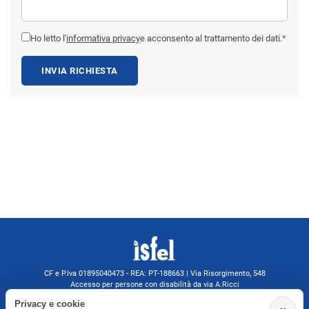
Ho letto l'
informativa privacy
e acconsento al trattamento dei dati.
*
INVIA RICHIESTA
CF e P.Iva 01895040473 - REA: PT-188663 | Via Risorgimento, 548
Accesso per persone con disabilità da via A.Ricci
Monsummano Terme (PT) | 0572 525202
Privacy e cookie