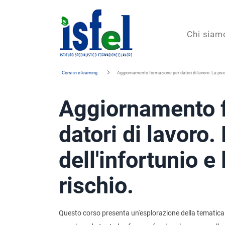
Isfel
Chi siam
Istituto
Corsi in e-learning
Aggiornamento formazione per datori di lavoro. La psico
specialistico
Aggiornamento 
formazione
e
datori di lavoro.
lavoro
dell'infortunio e
rischio.
Questo corso presenta un'esplorazione della tematica de