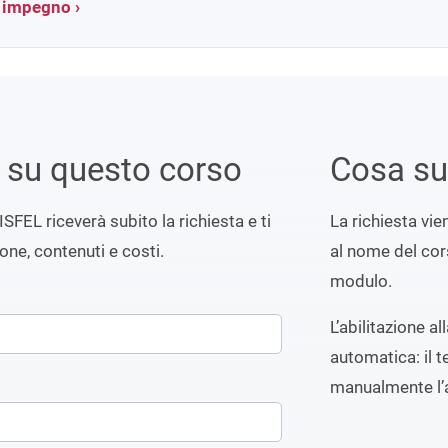
a impegno ›
i su questo corso
Cosa s
ISFEL riceverà subito la richiesta e ti
La richiesta vi
ione, contenuti e costi.
al nome del cors
modulo.
L’abilitazione a
automatica: il t
manualmente l’