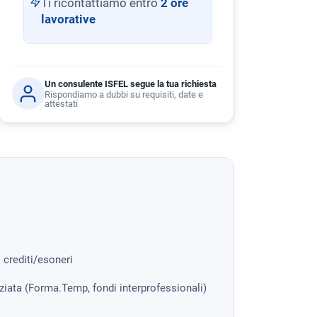
Ti ricontattiamo entro
2 ore
lavorative
Un consulente ISFEL segue la tua richiesta
Rispondiamo a dubbi su requisiti, date e
attestati
i crediti/esoneri
nziata (Forma.Temp, fondi interprofessionali)