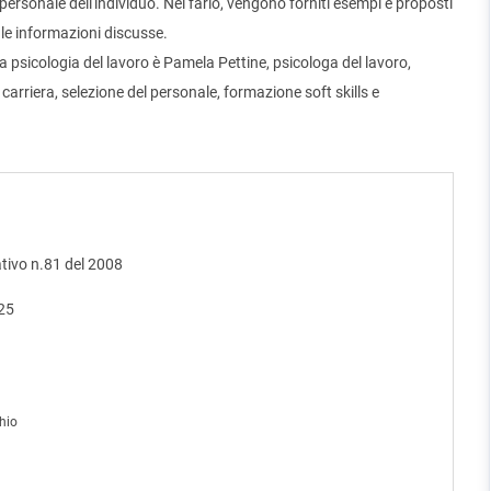
rsonale dell'individuo. Nel farlo, vengono forniti esempi e proposti
a le informazioni discusse.
a psicologia del lavoro è Pamela Pettine, psicologa del lavoro,
carriera, selezione del personale, formazione soft skills e
ativo n.81 del 2008
025
chio