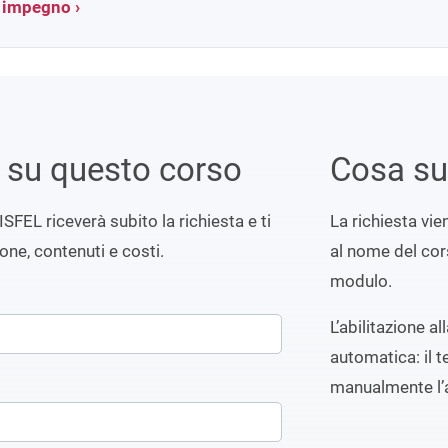
a impegno ›
i su questo corso
Cosa s
ISFEL riceverà subito la richiesta e ti
La richiesta vi
ione, contenuti e costi.
al nome del cors
modulo.
L’abilitazione a
automatica: il t
manualmente l’