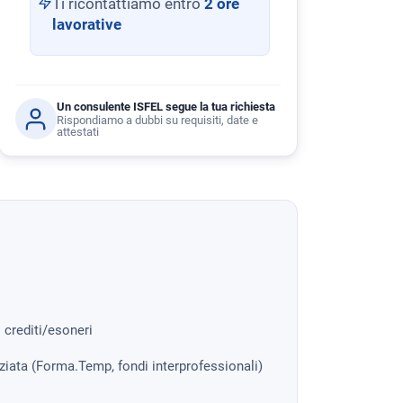
Ti ricontattiamo entro
2 ore
lavorative
Un consulente ISFEL segue la tua richiesta
Rispondiamo a dubbi su requisiti, date e
attestati
i crediti/esoneri
nziata (Forma.Temp, fondi interprofessionali)