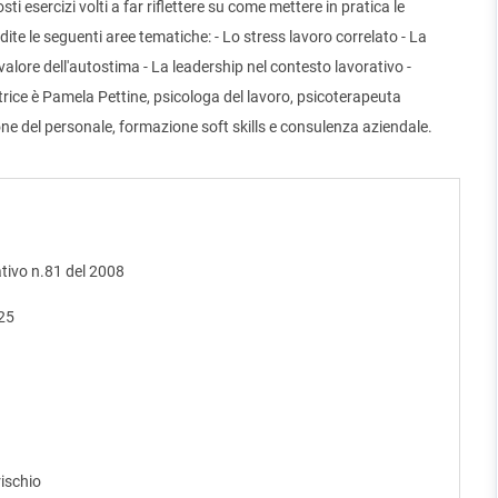
ti esercizi volti a far riflettere su come mettere in pratica le
e le seguenti aree tematiche: - Lo stress lavoro correlato - La
l valore dell'autostima - La leadership nel contesto lavorativo -
ice è Pamela Pettine, psicologa del lavoro, psicoterapeuta
ione del personale, formazione soft skills e consulenza aziendale.
ativo n.81 del 2008
025
rischio