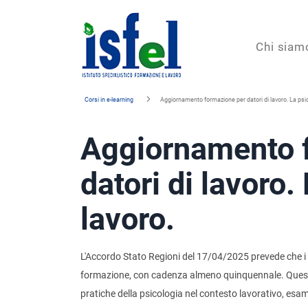
Isfel
Chi siam
Istituto
Corsi in e-learning
Aggiornamento formazione per datori di lavoro. La psic
specialistico
Aggiornamento 
formazione
e
datori di lavoro.
lavoro
lavoro.
L'Accordo Stato Regioni del 17/04/2025 prevede che i 
formazione, con cadenza almeno quinquennale. Questo 
pratiche della psicologia nel contesto lavorativo, es