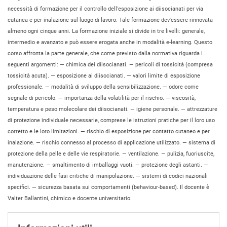
necessità di formazione per il controllo dell'esposizione ai diisocianati per via
cutanea e per inalazione sul luogo di lavoro. Tale formazione dev'essere rinnovata
almeno ogni cinque anni. La formazione iniziale si divide in tre livelli: generale,
intermedio e avanzato e può essere erogata anche in modalità e-learning. Questo
corso affronta la parte generale, che come previsto dalla normativa riguarda i
seguenti argomenti: — chimica dei diisocianati. — pericoli di tossicità (compresa
tossicità acuta). — esposizione ai diisocianati. — valori limite di esposizione
professionale. — modalità di sviluppo della sensibilizzazione. — odore come
segnale di pericolo. — importanza della volatilità per il rischio. — viscosità,
temperatura e peso molecolare dei diisocianati. — igiene personale. — attrezzature
di protezione individuale necessarie, comprese le istruzioni pratiche per il loro uso
corretto e le loro limitazioni. — rischio di esposizione per contatto cutaneo e per
inalazione. — rischio connesso al processo di applicazione utilizzato. — sistema di
protezione della pelle e delle vie respiratorie. — ventilazione. — pulizia, fuoriuscite,
manutenzione. — smaltimento di imballaggi vuoti. — protezione degli astanti. —
individuazione delle fasi critiche di manipolazione. — sistemi di codici nazionali
specifici. — sicurezza basata sui comportamenti (behaviour-based). Il docente è
Valter Ballantini, chimico e docente universitario.