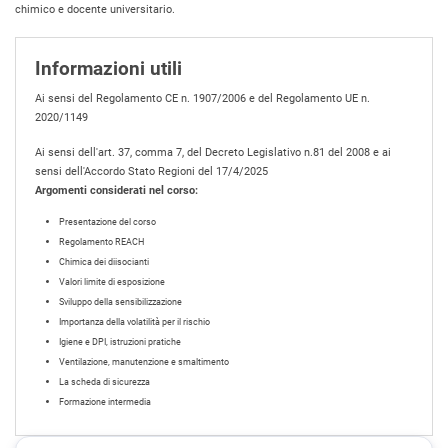
chimico e docente universitario.
Informazioni utili
Ai sensi del Regolamento CE n. 1907/2006 e del Regolamento UE n.
2020/1149
Ai sensi dell'art. 37, comma 7, del Decreto Legislativo n.81 del 2008 e ai
sensi dell'Accordo Stato Regioni del 17/4/2025
Argomenti considerati nel corso:
Presentazione del corso
Regolamento REACH
Chimica dei diisocianti
Valori limite di esposizione
Sviluppo della sensibilizzazione
Importanza della volatilità per il rischio
Igiene e DPI, istruzioni pratiche
Ventilazione, manutenzione e smaltimento
La scheda di sicurezza
Formazione intermedia