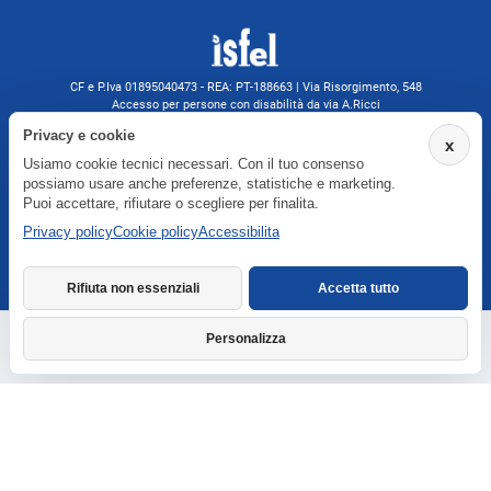
CF e P.Iva 01895040473 - REA: PT-188663 | Via Risorgimento, 548
Accesso per persone con disabilità da via A.Ricci
Monsummano Terme (PT) | 0572 525202
Privacy e cookie
x
isfelformazione@gmail.com
Usiamo cookie tecnici necessari. Con il tuo consenso
isfel@pec.it
possiamo usare anche preferenze, statistiche e marketing.
Informativa privacy
Puoi accettare, rifiutare o scegliere per finalita.
Privacy policy
Cookie policy
Accessibilita
Agenzia formativa iscritta a Formatemp
Rifiuta non essenziali
Accetta tutto
Personalizza
Richiedi informazioni
Dichiarazione di accessibilita