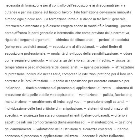
necessità di formazione per il controllo dell'esposizione ai diisocianati per via
cutanea e per inalazione sul luogo di lavoro. Tale formazione dev'essere rinnovata
almeno ogni cinque anni. La formazione iniziale si divide in tre livelli: generale,
intermedio e avanzato e può essere erogata anche in modalità e-learning. Questo
corso affronta le parti generale e intermedia, che come previsto dalla normativa
riguarda i seguenti argomenti: — chimica dei diisocianati. — pericoli di tossicità
(compresa tossicità acuta). — esposizione ai diisocianati. — valori limite di
esposizione professionale. — modalità di sviluppo della sensibilizzazione. — odore
come segnale di pericolo. — importanza della volatilità per il rischio. — viscosità,
temperatura e peso molecolare dei diisocianati. — igiene personale. — attrezzature
di protezione individuale necessarie, comprese le istruzioni pratiche per il loro uso
corretto e le loro limitazioni. — rischio di esposizione per contatto cutaneo e per
inalazione. — rischio connesso al processo di applicazione utilizzato. — sistema di
protezione della pelle e delle vie respiratorie. — ventilazione. — pulizia, fuoriuscite,
manutenzione. — smaltimento di imballaggi vuoti. — protezione degli astanti. —
individuazione delle fasi critiche di manipolazione. — sistemi di codici nazionali
specifici. — sicurezza basata sui comportamenti (behaviour-based). — ulteriori
aspetti basati sui comportamenti (behaviour-based). — manutenzione. — gestione
dei cambiamenti. — valutazione delle istruzioni di sicurezza esistenti. — rischio
connesso al processo di applicazione utilizzato. Il docente è Valter Ballantini,