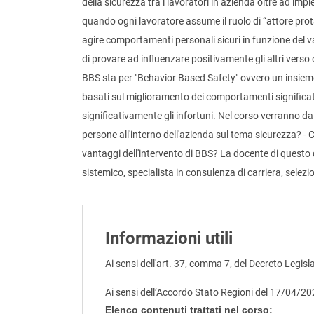
della sicurezza tra i lavoratori in azienda oltre ad impl
quando ogni lavoratore assume il ruolo di “attore prot
agire comportamenti personali sicuri in funzione del va
di provare ad influenzare positivamente gli altri vers
BBS sta per "Behavior Based Safety" ovvero un insieme
basati sul miglioramento dei comportamenti significativi
significativamente gli infortuni. Nel corso verranno da
persone all'interno dell'azienda sul tema sicurezza? -
vantaggi dell'intervento di BBS? La docente di questo
sistemico, specialista in consulenza di carriera, selez
Informazioni utili
Ai sensi dell'art. 37, comma 7, del Decreto Legisl
Ai sensi dell’Accordo Stato Regioni del 17/04/2
Elenco contenuti trattati nel corso: