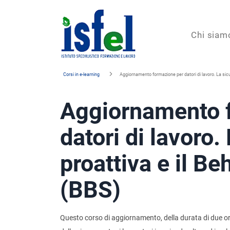
Isfel
Chi siam
Istituto
Corsi in e-learning
Aggiornamento formazione per datori di lavoro. La sicu
specialistico
Aggiornamento 
formazione
e
datori di lavoro.
lavoro
proattiva e il B
(BBS)
Questo corso di aggiornamento, della durata di due ore,