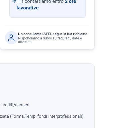
Ti ricontattiamo entro
2 ore
lavorative
Un consulente ISFEL segue la tua richiesta
Rispondiamo a dubbi su requisiti, date e
attestati
i crediti/esoneri
nziata (Forma.Temp, fondi interprofessionali)