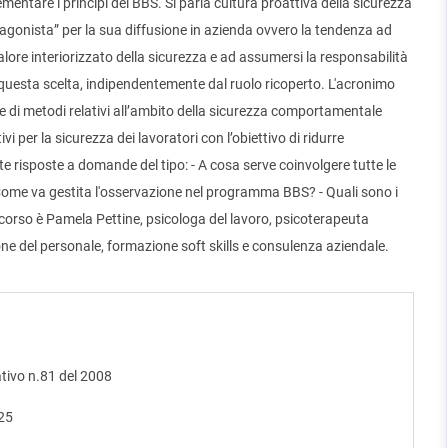
ementare i principi del BBS. Si parla cultura proattiva della sicurezza
agonista” per la sua diffusione in azienda ovvero la tendenza ad
lore interiorizzato della sicurezza e ad assumersi la responsabilità
o questa scelta, indipendentemente dal ruolo ricoperto. L'acronimo
 di metodi relativi all’ambito della sicurezza comportamentale
 per la sicurezza dei lavoratori con l’obiettivo di ridurre
te risposte a domande del tipo: - A cosa serve coinvolgere tutte le
 Come va gestita l'osservazione nel programma BBS? - Quali sono i
 corso è Pamela Pettine, psicologa del lavoro, psicoterapeuta
ione del personale, formazione soft skills e consulenza aziendale.
ativo n.81 del 2008
025