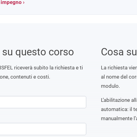
a impegno ›
i su questo corso
Cosa s
ISFEL riceverà subito la richiesta e ti
La richiesta vi
ione, contenuti e costi.
al nome del cors
modulo.
L’abilitazione a
automatica: il t
manualmente l’