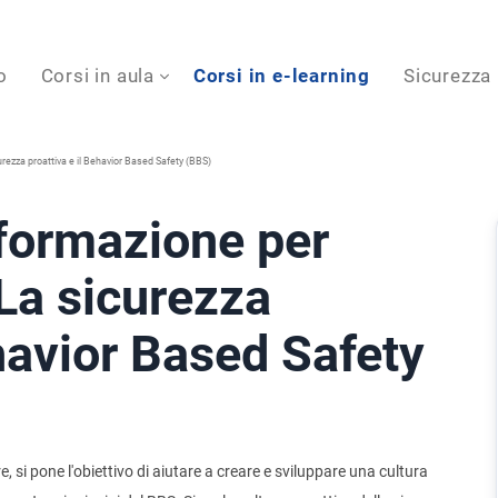
o
Corsi in aula
Corsi in e-learning
Sicurezza
rezza proattiva e il Behavior Based Safety (BBS)
formazione per
 La sicurezza
ehavior Based Safety
 si pone l'obiettivo di aiutare a creare e sviluppare una cultura