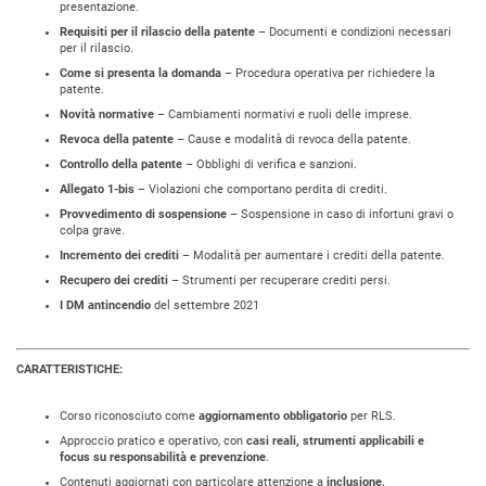
presentazione.
Requisiti per il rilascio della patente
– Documenti e condizioni necessari
per il rilascio.
Come si presenta la domanda
– Procedura operativa per richiedere la
patente.
Novità normative
– Cambiamenti normativi e ruoli delle imprese.
Revoca della patente
– Cause e modalità di revoca della patente.
Controllo della patente
– Obblighi di verifica e sanzioni.
Allegato 1-bis
– Violazioni che comportano perdita di crediti.
Provvedimento di sospensione
– Sospensione in caso di infortuni gravi o
colpa grave.
Incremento dei crediti
– Modalità per aumentare i crediti della patente.
Recupero dei crediti
– Strumenti per recuperare crediti persi.
I DM antincendio
del settembre 2021
CARATTERISTICHE:
Corso riconosciuto come
aggiornamento obbligatorio
per RLS.
Approccio pratico e operativo, con
casi reali, strumenti applicabili e
focus su responsabilità e prevenzione
.
Contenuti aggiornati con particolare attenzione a
inclusione,