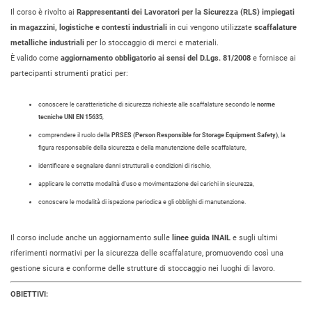
Il corso è rivolto ai
Rappresentanti dei Lavoratori per la Sicurezza (RLS) impiegati
in magazzini, logistiche e contesti industriali
in cui vengono utilizzate
scaffalature
metalliche industriali
per lo stoccaggio di merci e materiali.
È valido come
aggiornamento obbligatorio ai sensi del D.Lgs. 81/2008
e fornisce ai
partecipanti strumenti pratici per:
conoscere le caratteristiche di sicurezza richieste alle scaffalature secondo le
norme
tecniche UNI EN 15635
,
comprendere il ruolo della
PRSES (Person Responsible for Storage Equipment Safety)
, la
figura responsabile della sicurezza e della manutenzione delle scaffalature,
identificare e segnalare danni strutturali e condizioni di rischio,
applicare le corrette modalità d’uso e movimentazione dei carichi in sicurezza,
conoscere le modalità di ispezione periodica e gli obblighi di manutenzione.
Il corso include anche un aggiornamento sulle
linee guida INAIL
e sugli ultimi
riferimenti normativi per la sicurezza delle scaffalature, promuovendo così una
gestione sicura e conforme delle strutture di stoccaggio nei luoghi di lavoro.
OBIETTIVI: