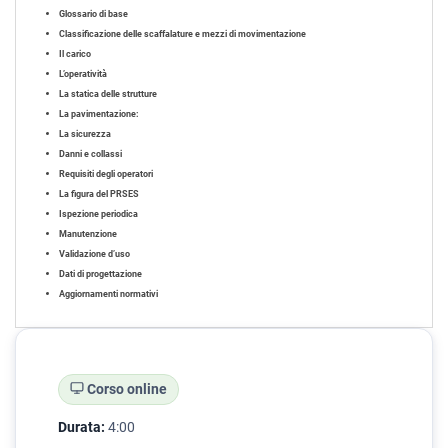
Glossario di base
Classificazione delle scaffalature e mezzi di movimentazione
Il carico
L’operatività
La statica delle strutture
La pavimentazione:
La sicurezza
Danni e collassi
Requisiti degli operatori
La figura del PRSES
Ispezione periodica
Manutenzione
Validazione d’uso
Dati di progettazione
Aggiornamenti normativi
Corso online
Durata:
4:00