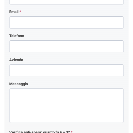
Email
*
Telefono
Azienda
Messaggio
Verifica anti-spam: quanto fa
6 + 3
?
*