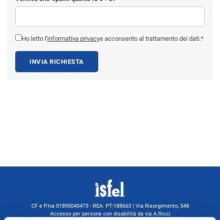
Ho letto l'
informativa privacy
e acconsento al trattamento dei dati.
*
INVIA RICHIESTA
CF e P.Iva 01895040473 - REA: PT-188663 | Via Risorgimento, 548
Accesso per persone con disabilità da via A.Ricci