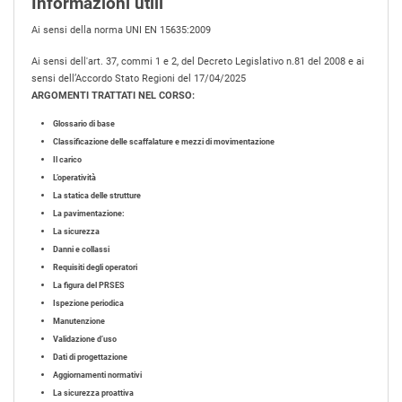
Informazioni utili
Ai sensi della norma UNI EN 15635:2009
Ai sensi dell'art. 37, commi 1 e 2, del Decreto Legislativo n.81 del 2008 e ai
sensi dell’Accordo Stato Regioni del 17/04/2025
ARGOMENTI TRATTATI NEL CORSO:
Glossario di base
Classificazione delle scaffalature e mezzi di movimentazione
Il carico
L’operatività
La statica delle strutture
La pavimentazione:
La sicurezza
Danni e collassi
Requisiti degli operatori
La figura del PRSES
Ispezione periodica
Manutenzione
Validazione d’uso
Dati di progettazione
Aggiornamenti normativi
La sicurezza proattiva