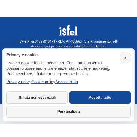
CF e P.Iva 01895040473 - REA: PT-188663 | Via Risorgimento, 548
Accesso per persone con disabilità da via A.Ricci
Monsummano Terme (PT) | 0572 525202
Privacy e cookie
x
isfelformazione@gmail.com
Usiamo cookie tecnici necessari. Con il tuo consenso
isfel@pec.it
possiamo usare anche preferenze, statistiche e marketing.
Informativa privacy
Puoi accettare, rifiutare o scegliere per finalita.
Privacy policy
Cookie policy
Accessibilita
Agenzia formativa iscritta a Formatemp
Rifiuta non essenziali
Accetta tutto
Personalizza
Richiedi informazioni
Dichiarazione di accessibilita