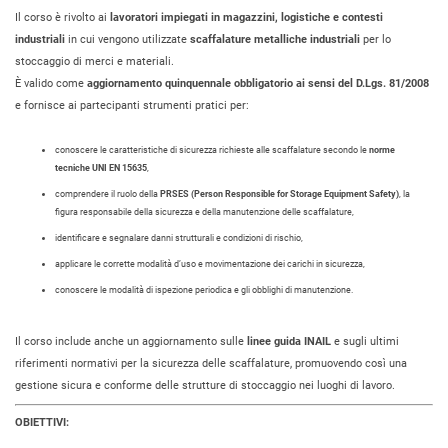
Il corso è rivolto ai
lavoratori impiegati in magazzini, logistiche e contesti
industriali
in cui vengono utilizzate
scaffalature metalliche industriali
per lo
stoccaggio di merci e materiali.
È valido come
aggiornamento quinquennale obbligatorio ai sensi del D.Lgs. 81/2008
e fornisce ai partecipanti strumenti pratici per:
conoscere le caratteristiche di sicurezza richieste alle scaffalature secondo le
norme
tecniche UNI EN 15635
,
comprendere il ruolo della
PRSES (Person Responsible for Storage Equipment Safety)
, la
figura responsabile della sicurezza e della manutenzione delle scaffalature,
identificare e segnalare danni strutturali e condizioni di rischio,
applicare le corrette modalità d’uso e movimentazione dei carichi in sicurezza,
conoscere le modalità di ispezione periodica e gli obblighi di manutenzione.
Il corso include anche un aggiornamento sulle
linee guida INAIL
e sugli ultimi
riferimenti normativi per la sicurezza delle scaffalature, promuovendo così una
gestione sicura e conforme delle strutture di stoccaggio nei luoghi di lavoro.
OBIETTIVI: