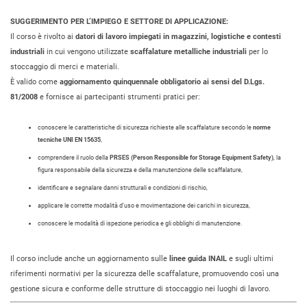
SUGGERIMENTO PER L’IMPIEGO E SETTORE DI APPLICAZIONE:
Il corso è rivolto ai
datori di lavoro impiegati in magazzini, logistiche e contesti
industriali
in cui vengono utilizzate
scaffalature metalliche industriali
per lo
stoccaggio di merci e materiali.
È valido come
aggiornamento quinquennale obbligatorio ai sensi del D.Lgs.
81/2008
e fornisce ai partecipanti strumenti pratici per:
conoscere le caratteristiche di sicurezza richieste alle scaffalature secondo le
norme
tecniche UNI EN 15635
,
comprendere il ruolo della
PRSES (Person Responsible for Storage Equipment Safety)
, la
figura responsabile della sicurezza e della manutenzione delle scaffalature,
identificare e segnalare danni strutturali e condizioni di rischio,
applicare le corrette modalità d’uso e movimentazione dei carichi in sicurezza,
conoscere le modalità di ispezione periodica e gli obblighi di manutenzione.
Il corso include anche un aggiornamento sulle
linee guida INAIL
e sugli ultimi
riferimenti normativi per la sicurezza delle scaffalature, promuovendo così una
gestione sicura e conforme delle strutture di stoccaggio nei luoghi di lavoro.