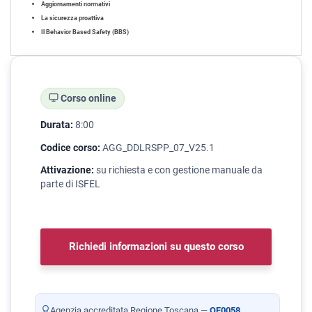
Aggiornamenti normativi
La sicurezza proattiva
Il Behavior Based Safety (BBS)
Corso online
Durata:
8:00
Codice corso:
AGG_DDLRSPP_07_V25.1
Attivazione:
su richiesta e con gestione manuale da
parte di ISFEL
Richiedi informazioni su questo corso
Agenzia accreditata Regione Toscana —
OF0058