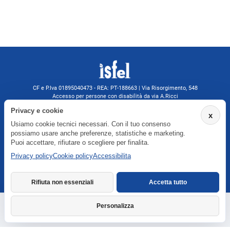
CF e P.Iva 01895040473 - REA: PT-188663 | Via Risorgimento, 548
Accesso per persone con disabilità da via A.Ricci
Monsummano Terme (PT) | 0572 525202
Privacy e cookie
x
isfelformazione@gmail.com
Usiamo cookie tecnici necessari. Con il tuo consenso
isfel@pec.it
possiamo usare anche preferenze, statistiche e marketing.
Informativa privacy
Puoi accettare, rifiutare o scegliere per finalita.
Privacy policy
Cookie policy
Accessibilita
Agenzia formativa iscritta a Formatemp
Rifiuta non essenziali
Accetta tutto
Personalizza
Richiedi informazioni