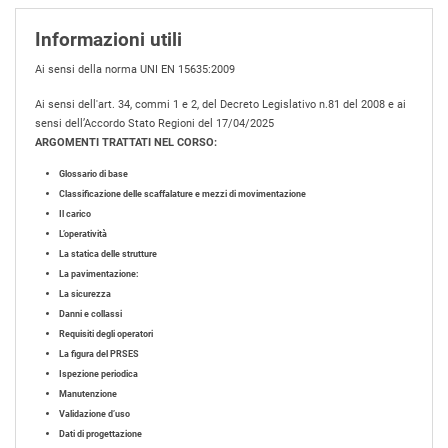
Informazioni utili
Ai sensi della norma UNI EN 15635:2009
Ai sensi dell'art. 34, commi 1 e 2, del Decreto Legislativo n.81 del 2008 e ai
sensi dell’Accordo Stato Regioni del 17/04/2025
ARGOMENTI TRATTATI NEL CORSO:
Glossario di base
Classificazione delle scaffalature e mezzi di movimentazione
Il carico
L’operatività
La statica delle strutture
La pavimentazione:
La sicurezza
Danni e collassi
Requisiti degli operatori
La figura del PRSES
Ispezione periodica
Manutenzione
Validazione d’uso
Dati di progettazione