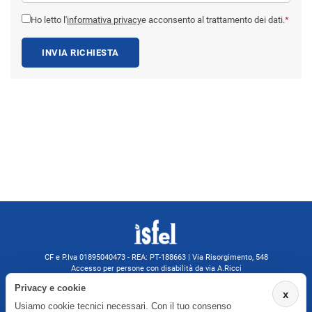
Ho letto l'
informativa privacy
e acconsento al trattamento dei dati.
*
INVIA RICHIESTA
CF e P.Iva 01895040473 - REA: PT-188663 | Via Risorgimento, 548
Accesso per persone con disabilità da via A.Ricci
Monsummano Terme (PT) | 0572 525202
Privacy e cookie
x
isfelformazione@gmail.com
Usiamo cookie tecnici necessari. Con il tuo consenso
isfel@pec.it