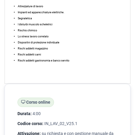
Attrezzature di lavoro
Impianti ed apparecchiature elettriche.
Segnaletica
I disturbi muscolo scheletrici
Rischio chimico
Lo stress lavoro correlato
Dispositivi di protezione individuale
Rischi addetti magazzino
Rischi addetti carni
Rischi addetti gastronomia e banco servito
Corso online
Durata:
4:00
Codice corso:
IN_LAV_02_V25.1
Attivazione:
su richiesta e con gestione manuale da