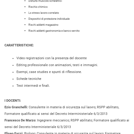
Disturbi muscolo scheletrici
Rischio chimico
Lo stress lavoro correlato
Dispositivi di protezione individuale
Rischi addetti magazzino
Rischi addetti gastronomia e banco servito
CARATTERISTICHE:
Video registrazioni con la presenza del docente
Editing professionale con animazioni, testi e immagini.
Esempi, case studies e spunti di riflessione.
Schede tecniche
Test intermedi e finali.
I DOCENTI:
Ezio Granchelli:
Consulente in materia di sicurezza sul laovro; RSPP abilitato,
Formatore qualificato ai sensi del Decreto Interministeriale 6/3/2013
Francesco De Marzo:
Ingegnere meccanico; RSPP abilitato; Formatore qualificato ai
sensi del Decreto Interministeriale 6/3/2013
Eliseo Fazzi:
Biologo; Consulente in materia di sicurezza sul lavoro; Formatore