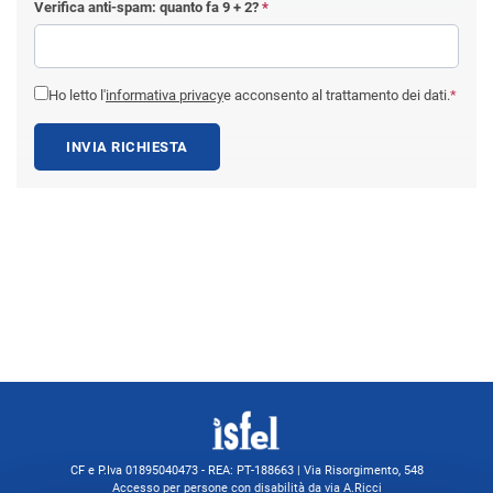
Verifica anti-spam: quanto fa
9 + 2
?
*
Ho letto l'
informativa privacy
e acconsento al trattamento dei dati.
*
INVIA RICHIESTA
CF e P.Iva 01895040473 - REA: PT-188663 | Via Risorgimento, 548
Accesso per persone con disabilità da via A.Ricci