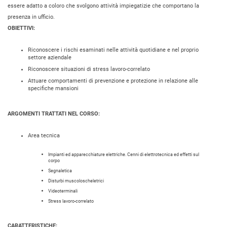
essere adatto a coloro che svolgono attività impiegatizie che comportano la
presenza in ufficio.
OBIETTIVI:
Riconoscere i rischi esaminati nelle attività quotidiane e nel proprio
settore aziendale
Riconoscere situazioni di stress lavoro-correlato
Attuare comportamenti di prevenzione e protezione in relazione alle
specifiche mansioni
ARGOMENTI TRATTATI NEL CORSO:
Area tecnica
Impianti ed apparecchiature elettriche. Cenni di elettrotecnica ed effetti sul
corpo
Segnaletica
Disturbi muscoloscheletrici
Videoterminali
Stress lavoro-correlato
CARATTERISTICHE: