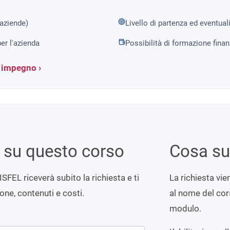
 aziende)
Livello di partenza ed eventual
er l'azienda
Possibilità di formazione fina
a impegno ›
i su questo corso
Cosa s
ISFEL riceverà subito la richiesta e ti
La richiesta vi
ione, contenuti e costi.
al nome del cors
modulo.