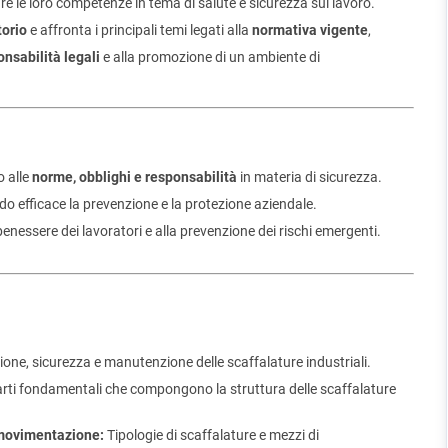
nare le loro competenze in tema di salute e sicurezza sul lavoro.
orio
e affronta i principali temi legati alla
normativa vigente
,
onsabilità legali
e alla promozione di un ambiente di
o alle
norme, obblighi e responsabilità
in materia di sicurezza.
o efficace la prevenzione e la protezione aziendale.
nessere dei lavoratori e alla prevenzione dei rischi emergenti.
ne, sicurezza e manutenzione delle scaffalature industriali.
arti fondamentali che compongono la struttura delle scaffalature
i movimentazione:
Tipologie di scaffalature e mezzi di