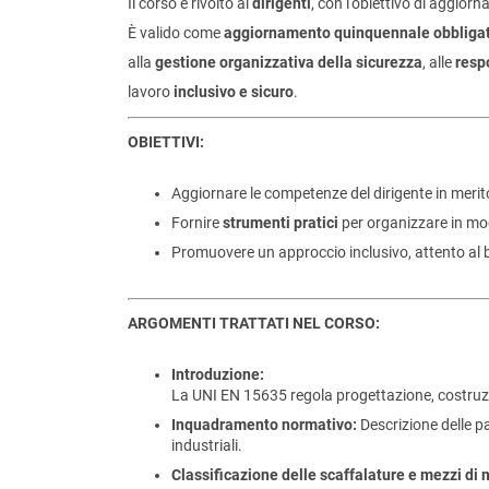
Il corso è rivolto ai
dirigenti
, con l'obiettivo di aggior
È valido come
aggiornamento quinquennale obbligat
alla
gestione organizzativa della sicurezza
, alle
resp
lavoro
inclusivo e sicuro
.
OBIETTIVI:
Aggiornare le competenze del dirigente in merit
Fornire
strumenti pratici
per organizzare in mod
Promuovere un approccio inclusivo, attento al be
ARGOMENTI TRATTATI NEL CORSO:
Introduzione:
La UNI EN 15635 regola progettazione, costruzio
Inquadramento normativo:
Descrizione delle p
industriali.
Classificazione delle scaffalature e mezzi d