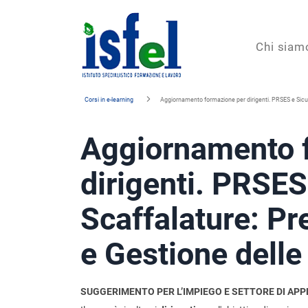
Isfel
Chi siam
Istituto
Corsi in e-learning
Aggiornamento formazione per dirigenti. PRSES e Sicur
specialistico
Aggiornamento 
formazione
e
dirigenti. PRSES
lavoro
Scaffalature: Pr
e Gestione delle
SUGGERIMENTO PER L’IMPIEGO E SETTORE DI APP