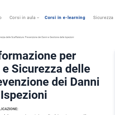
o
Corsi in aula
Corsi in e-learning
Sicurezza
ezza delle Scaffalature: Prevenzione dei Danni e Gestione delle Ispezioni
formazione per
 e Sicurezza delle
evenzione dei Danni
 Ispezioni
LICAZIONE: