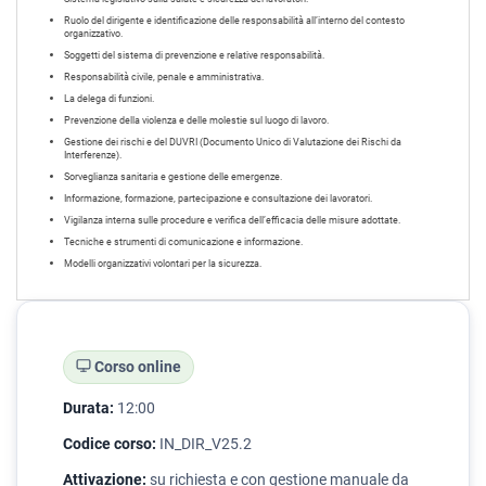
Ruolo del dirigente e identificazione delle responsabilità all’interno del contesto
organizzativo.
Soggetti del sistema di prevenzione e relative responsabilità.
Responsabilità civile, penale e amministrativa.
La delega di funzioni.
Prevenzione della violenza e delle molestie sul luogo di lavoro.
Gestione dei rischi e del DUVRI (Documento Unico di Valutazione dei Rischi da
Interferenze).
Sorveglianza sanitaria e gestione delle emergenze.
Informazione, formazione, partecipazione e consultazione dei lavoratori.
Vigilanza interna sulle procedure e verifica dell’efficacia delle misure adottate.
Tecniche e strumenti di comunicazione e informazione.
Modelli organizzativi volontari per la sicurezza.
Corso online
Durata:
12:00
Codice corso:
IN_DIR_V25.2
Attivazione:
su richiesta e con gestione manuale da