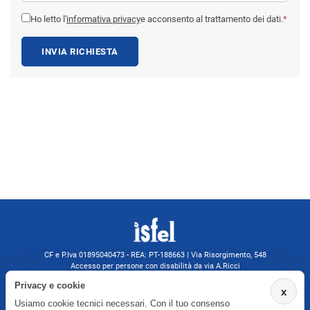
Ho letto l'
informativa privacy
e acconsento al trattamento dei dati.
*
INVIA RICHIESTA
CF e P.Iva 01895040473 - REA: PT-188663 | Via Risorgimento, 548
Accesso per persone con disabilità da via A.Ricci
Monsummano Terme (PT) | 0572 525202
Privacy e cookie
x
isfelformazione@gmail.com
Usiamo cookie tecnici necessari. Con il tuo consenso
isfel@pec.it