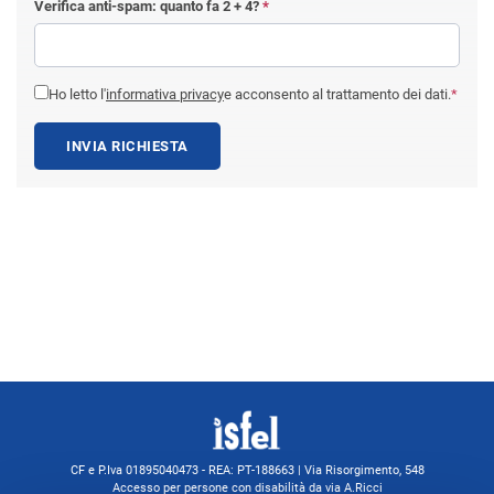
Verifica anti-spam: quanto fa
2 + 4
?
*
Ho letto l'
informativa privacy
e acconsento al trattamento dei dati.
*
INVIA RICHIESTA
CF e P.Iva 01895040473 - REA: PT-188663 | Via Risorgimento, 548
Accesso per persone con disabilità da via A.Ricci