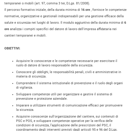
temporanei o mobili (art. 97, comma 3 ter, D.Lgs. 81/2008).
Il percorso formativo iniziale, della durata minima di
16 ore
, fornisce le competenze
normative, organizzative e gestionali indispensabili per una gestione efficace della
salute e sicurezza nei luoghi di lavoro. Il modulo aggiuntivo della durata minima di
6
ore
analizza i compiti specifici del datore di lavoro dell'impresa affidataria nei
cantieri temporanei e mobili.
OBIETTIVI:
Acquisire le conoscenze e le competenze necessarie per esercitare il
ruolo di datore di lavoro responsabile della sicurezza.
Conoscere gli obblighi, le responsabilità penali, civili e amministrative in
materia di sicurezza.
Comprendere il sistema istituzionale di prevenzione e il ruolo degli organi
di vigilanza.
Sviluppare competenze utili per organizzare e gestire il sistema di
prevenzione e protezione aziendale.
Imparare a utilizzare strumenti di comunicazione efficaci per promuovere
la sicurezza.
Acquisire conoscenze sull'organizzazione del cantiere, sui contenuti di
PSC e POS, e sviluppare competenze operative per la verifica delle
condizioni di sicurezza, l’applicazione delle prescrizioni del PSC, il
coordinamento degli interventi previsti dagli articoli 95 e 96 del D.Lgs.