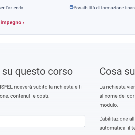
er l'azienda
Possibilità di formazione fina
a impegno ›
i su questo corso
Cosa s
ISFEL riceverà subito la richiesta e ti
La richiesta vi
ione, contenuti e costi.
al nome del cors
modulo.
L’abilitazione a
automatica: il t