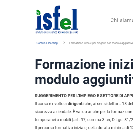
Isfel
Chi siam
Istituto
Corsi in e-learning
Formazione iniziale per dirigenti con modulo aggiuntivo
specialistico
Formazione inizi
formazione
e
modulo aggiuntiv
lavoro
SUGGERIMENTO PER L’IMPIEGO E SETTORE DI APP
Il corso è rivolto a
dirigenti
che, ai sensi dell’art. 18 
sicurezza aziendale. È valido anche per la formazione d
temporanei o mobili (art. 97, comma 3 ter, D.Lgs. 81/
Il percorso formativo iniziale, della durata minima di
1