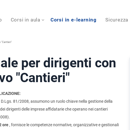
o
Corsi in aula
Corsi in e-learning
Sicurezza
 "Cantieri"
ale per dirigenti con
o "Cantieri"
LICAZIONE:
del D.Lgs. 81/2008, assumono un ruolo chiave nella gestione della
ei dirigenti delle imprese affidatarie che operano nei cantieri
2008).
2 ore
, fornisce le competenze normative, organizzative e gestionali