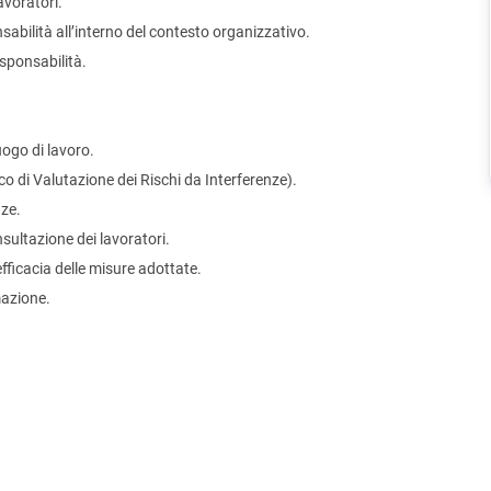
avoratori.
nsabilità all’interno del contesto organizzativo.
esponsabilità.
uogo di lavoro.
o di Valutazione dei Rischi da Interferenze).
nze.
sultazione dei lavoratori.
efficacia delle misure adottate.
mazione.