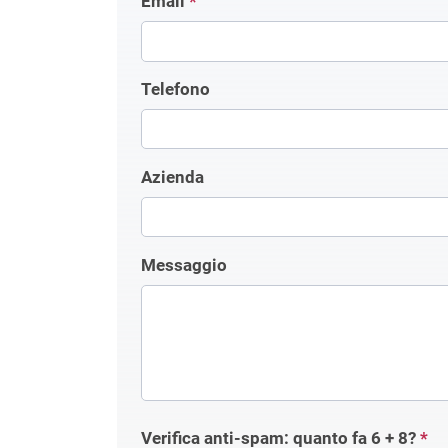
Email
*
Telefono
Azienda
Messaggio
Verifica anti-spam: quanto fa
6 + 8
?
*